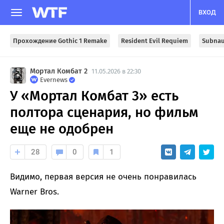
ВХОД
Прохождение Gothic 1 Remake
Resident Evil Requiem
Subnau
Мортал Комбат 2
11.05.2026 в 22:30
Evernews
У «Мортал Комбат 3» есть
полтора сценария, но фильм
еще не одобрен
28
0
1
Видимо, первая версия не очень понравилась
Warner Bros.