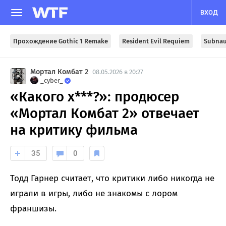
ВХОД
Прохождение Gothic 1 Remake
Resident Evil Requiem
Subnau
Мортал Комбат 2
08.05.2026 в 20:27
_cyber_
«Какого х***?»: продюсер
«Мортал Комбат 2» отвечает
на критику фильма
35
0
Тодд Гарнер считает, что критики либо никогда не
играли в игры, либо не знакомы с лором
франшизы.