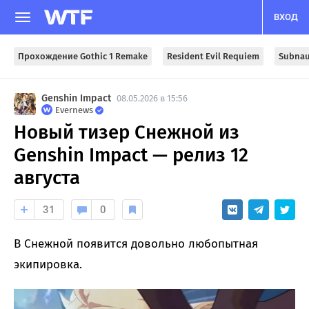
ВХОД
Прохождение Gothic 1 Remake
Resident Evil Requiem
Subnau
Genshin Impact
08.05.2026 в 15:56
Evernews
Новый тизер Снежной из
Genshin Impact — релиз 12
августа
31
0
В Снежной появится довольно любопытная
экипировка.