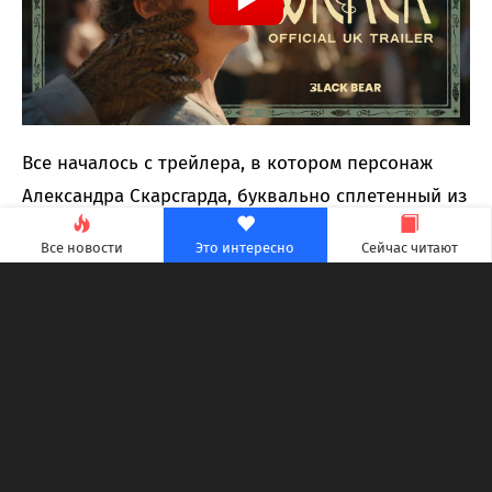
Все началось с трейлера, в котором персонаж
Александра Скарсгарда, буквально сплетенный из
ротанга человек, участвует в серии откровенных
Все новости
Это интересно
Сейчас читают
сцен. Пока интернет обсуждал необычное амплуа
актера, IKEA выпустила ротанговую скамейку
ручной работы за $199, обещая место для
хранения и тот же материал, из которого
делаются «идеальные мужья».