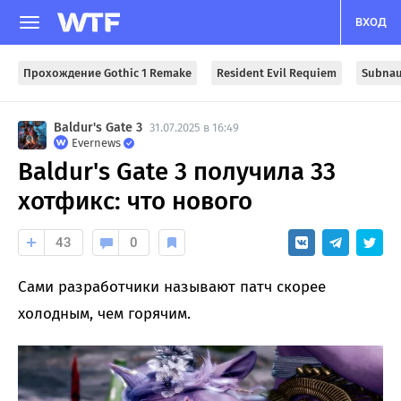
ВХОД
Прохождение Gothic 1 Remake
Resident Evil Requiem
Subnau
Baldur's Gate 3
31.07.2025 в 16:49
Evernews
Baldur's Gate 3 получила 33
хотфикс: что нового
43
0
Сами разработчики называют патч скорее
холодным, чем горячим.