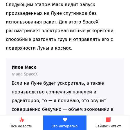
Следующим этапом Маск видит запуск
произведенных на Луне спутников без
использования ракет. Для этого SpaceX
рассматривает электромагнитные ускорители,
способные разгонять груз и отправлять его с
поверхности Луны в космос.
Илон Маск
глава SpaceX
Если на Луне будет ускоритель, а также
производство солнечных панелей и
радиаторов, то — я понимаю, это звучит
совершенно безумно — объем экономики в
части вычислительного интеллекта,
выводимого в космос, можно будет
Все новости
Это интересно
Сейчас читают