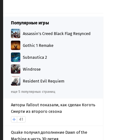
Популярные игры
Assassin's Creed Black Flag Resynced
Gothic 1 Remake
Subnautica 2
Windrose
Resident Evil Requiem
еще 5 популярных страниц
Авторы Fallout показали, как сделан Коготь
Смерти из второго сезона
41
Quake получил дополнение Dawn of the
Machine в честь 30-летия