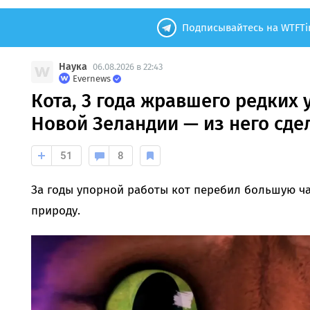
Подписывайтесь на WTFTi
Наука
06.08.2026 в 22:43
Evernews
Кота, 3 года жравшего редких 
Новой Зеландии — из него сде
51
8
За годы упорной работы кот перебил большую ча
природу.