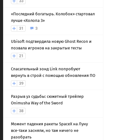
33
«Последний богатырь. Колобок» стартовал
лучше «Холопа 3»
31
3
Ubisoft подтвердила новую Ghost Recon и
позвала игроков на закрытые тесты
21
Спасательный зонд Link попробуют
вернуть в строй с помощью обновления ПО
39
Разрыв уз судьбы: сюжетный трейлер
Onimusha Way of the Sword
38
Момент падения ракеты SpaceX на Луну
все-таки засняли, но там ничего не
разобрать