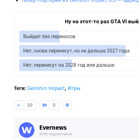
Тизер Нод-Края из Genshin Impact 6.0 — Цариц
Ну на этот-то раз GTA VI вы
Выйдет без переносов
Нет, снова перенесут, но не дальше 2027 года
Нет, перенесут на 2028 год или дальше
Теги:
Genshin Impact
,
Игры
30
0
Evernews
8090 подписчиков