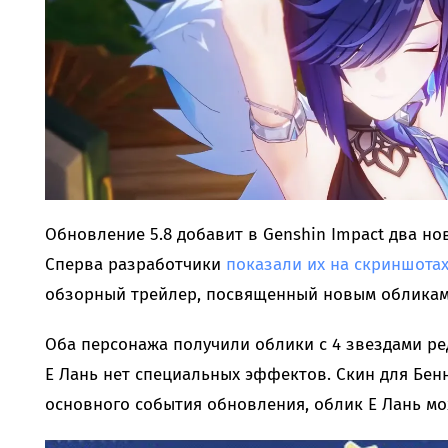
Обновление 5.8 добавит в Genshin Impact два нов
Сперва разработчики
показали их на скриншота
обзорный трейлер, посвященный новым обликам
Оба персонажа получили облики с 4 звездами ред
Е Лань нет специальных эффектов. Скин для Бенн
основного события обновления, облик Е Лань мо