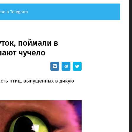
me в Telegram
уток, поймали в
лают чучело
сть птиц, выпущенных в дикую