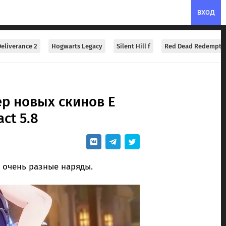
ВХОД
eliverance 2
Hogwarts Legacy
Silent Hill f
Red Dead Redempti
ер новых скинов Е
ct 5.8
 очень разные наряды.