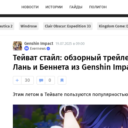
НОВОСТИ
ИСТОРИИ
ГАЙДЫ
ПОЛИГОН
utica 2
Windrose
Clair Obscur: Expedition 33
Kingdom Come: D
Genshin Impact
19.07.2025 в 09:00
Evernews
Тейват стайл: обзорный трейл
Лань и Беннета из Genshin Impa
30
0
Этим летом в Тейвате пользуются популярностью