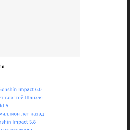
ля.
enshin Impact 6.0
ет властей Шанхая
ld 6
 миллион лет назад
shin Impact 5.8