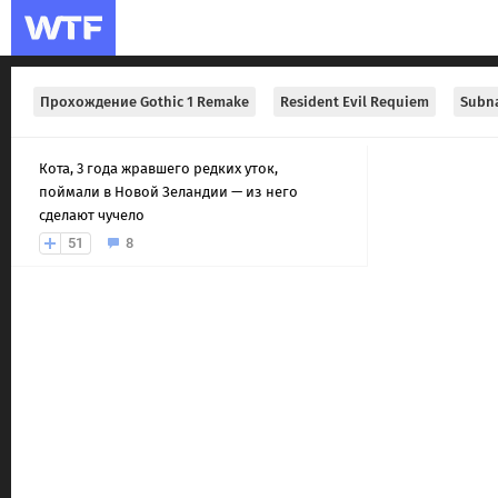
Прохождение Gothic 1 Remake
Resident Evil Requiem
Subna
Кота, 3 года жравшего редких уток,
поймали в Новой Зеландии — из него
сделают чучело
51
8