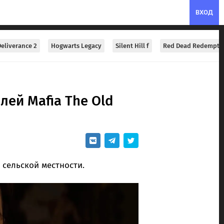
ВХОД
eliverance 2
Hogwarts Legacy
Silent Hill f
Red Dead Redempti
лей Mafia The Old
о сельской местности.