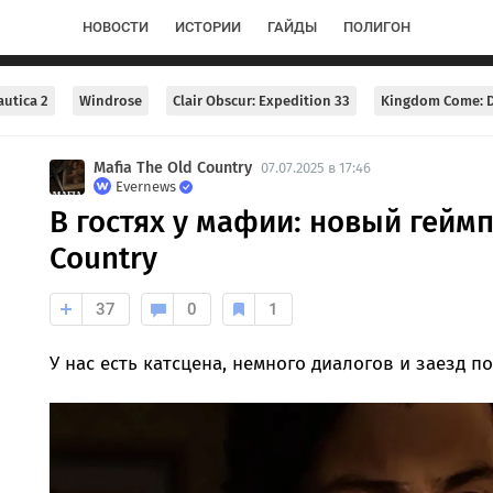
НОВОСТИ
ИСТОРИИ
ГАЙДЫ
ПОЛИГОН
utica 2
Windrose
Clair Obscur: Expedition 33
Kingdom Come: D
Mafia The Old Country
07.07.2025 в 17:46
Evernews
В гостях у мафии: новый геймп
Country
37
0
1
У нас есть катсцена, немного диалогов и заезд п