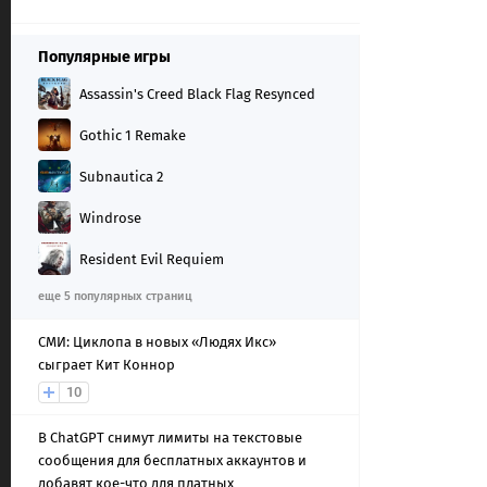
Популярные игры
Assassin's Creed Black Flag Resynced
Gothic 1 Remake
Subnautica 2
Windrose
Resident Evil Requiem
еще 5 популярных страниц
СМИ: Циклопа в новых «Людях Икс»
сыграет Кит Коннор
10
В ChatGPT снимут лимиты на текстовые
сообщения для бесплатных аккаунтов и
добавят кое-что для платных