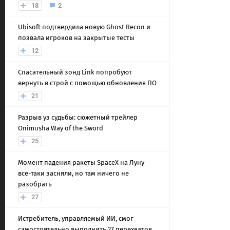
18
2
Ubisoft подтвердила новую Ghost Recon и
позвала игроков на закрытые тесты
12
Спасательный зонд Link попробуют
вернуть в строй с помощью обновления ПО
21
Разрыв уз судьбы: сюжетный трейлер
Onimusha Way of the Sword
25
Момент падения ракеты SpaceX на Луну
все-таки засняли, но там ничего не
разобрать
27
Истребитель, управляемый ИИ, смог
самостоятельно выполнить 27 перехватов