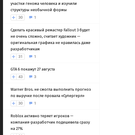
участки генома человека и изучили
структуры необычной формы
30
1
Сделать красивый ремастер Fallout 3 будет
не очень сложно, считает художник —
оригинальная графика не нравилась даже
разработчикам
31
1
GTA 6 покажут 27 августа
43
3
Warner Bros. не смогла выполнить прогноз
по выручке после провала «Супергерл»
30
1
Roblox активно теряет игроков —
компания-разработчик подешевела сразу
на 27%