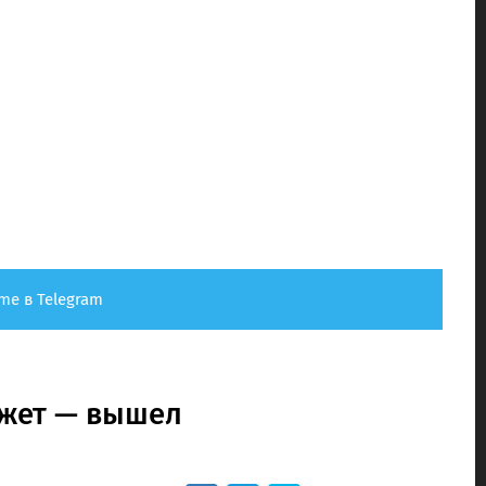
me в Telegram
южет — вышел