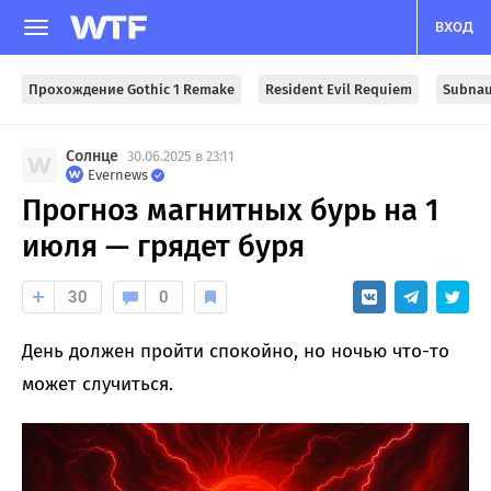
ВХОД
Прохождение Gothic 1 Remake
Resident Evil Requiem
Subnau
Солнце
30.06.2025 в 23:11
Evernews
Прогноз магнитных бурь на 1
июля — грядет буря
30
0
День должен пройти спокойно, но ночью что-то
может случиться.