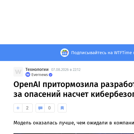
Подписывайтесь на WTFTime 
Технологии
07.08.2026 в 22:12
Evernews
OpenAI притормозила разработ
за опасений насчет кибербезо
2
0
Модель оказалась лучше, чем ожидали в компани