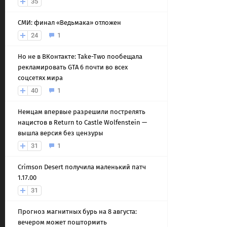
35
СМИ: финал «Ведьмака» отложен
24
1
Но не в ВКонтакте: Take-Two пообещала
рекламировать GTA 6 почти во всех
соцсетях мира
40
1
Немцам впервые разрешили пострелять
нацистов в Return to Castle Wolfenstein —
вышла версия без цензуры
31
1
Crimson Desert получила маленький патч
1.17.00
31
Прогноз магнитных бурь на 8 августа:
вечером может поштормить