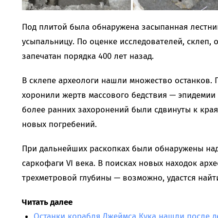
Под плитой была обнаружена засыпанная лестни
усыпальницу. По оценке исследователей, склеп,
запечатан порядка 400 лет назад.
В склепе археологи нашли множество останков. П
хоронили жертв массового бедствия — эпидемии 
более ранних захоронений были сдвинуты к края
новых погребений.
При дальнейших раскопках были обнаружены надг
саркофаги VI века. В поисках новых находок арх
трехметровой глубины — возможно, удастся найт
Читать далее
Останки корабля Джеймса Кука нашли после д