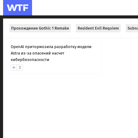
Прохождение Gothic 1 Remake
Resident Evil Requiem
Subna
OpenAI притормозила разработку модели
Astra из-за опасений насчет
кибербезопасности
2