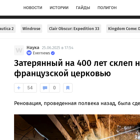
НОВОСТИ
ИСТОРИИ
ГАЙДЫ
ПОЛИГОН
utica 2
Windrose
Clair Obscur: Expedition 33
Kingdom Come: D
Наука
25.06.2025 в 17:54
Evernews
Затерянный на 400 лет склеп 
французской церковью
54
0
Реновация, проведенная полвека назад, была сде