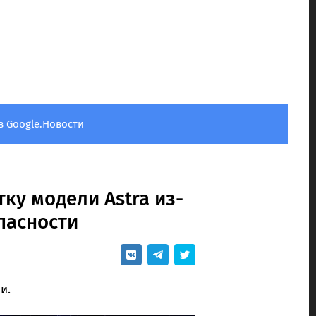
в Google.Новости
ку модели Astra из-
пасности
и.