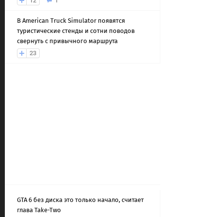
12
1
В American Truck Simulator появятся
туристические стенды и сотни поводов
свернуть с привычного маршрута
23
GTA 6 без диска это только начало, считает
глава Take-Two