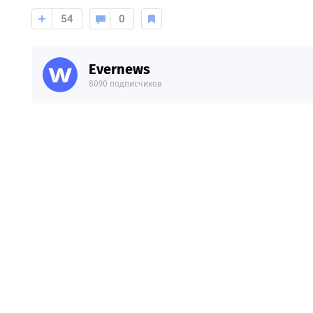
54
0
Evernews
8090 подписчиков