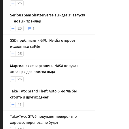
25
Serious Sam Shatterverse выйдет 31 августа
— новый трейлер
20
1
SSD приблизят к GPU: Nvidia откроет
исходники cuFile
25
Марсианские вертолеты NASA получат
«плащи» для поиска льда
26
Take-Two: Grand Theft Auto 6 могла бы
стоить и других денег
41
Take-Two: GTA 6 покупают невероятно
хорошо, переноса не будет