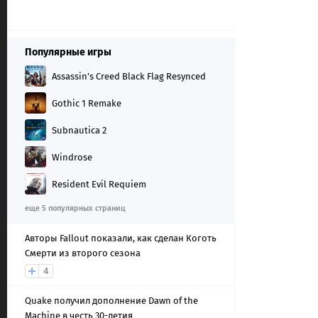
Популярные игры
Assassin's Creed Black Flag Resynced
Gothic 1 Remake
Subnautica 2
Windrose
Resident Evil Requiem
еще 5 популярных страниц
Авторы Fallout показали, как сделан Коготь
Смерти из второго сезона
4
Quake получил дополнение Dawn of the
Machine в честь 30-летия