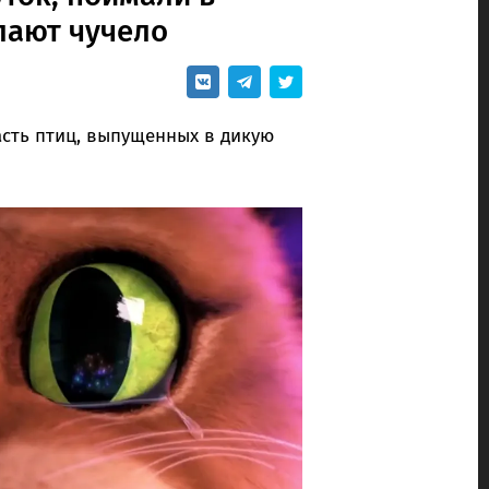
лают чучело
сть птиц, выпущенных в дикую