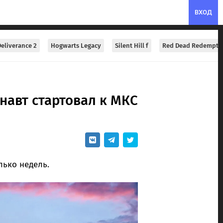
ВХОД
eliverance 2
Hogwarts Legacy
Silent Hill f
Red Dead Redempti
навт стартовал к МКС
ько недель.