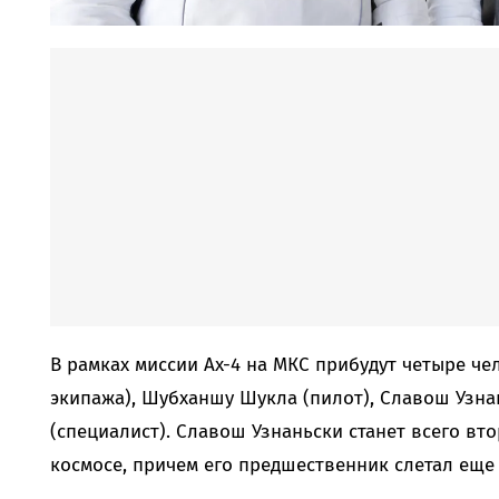
В рамках миссии Ax-4 на МКС прибудут четыре че
экипажа), Шубханшу Шукла (пилот), Славош Узнан
(специалист). Славош Узнаньски станет всего в
космосе, причем его предшественник слетал еще в