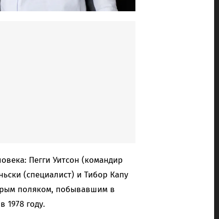
ловека: Пегги Уитсон (командир
ьски (специалист) и Тибор Капу
торым поляком, побывавшим в
 1978 году.