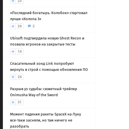
25
«Последний богатырь. Колобок» стартовал
лучше «Холопа 3»
24
2
Ubisoft подтвердила новую Ghost Recon и
позвала игроков на закрытые тесты
14
Спасательный зонд Link попробуют
вернуть в строй с помощью обновления ПО
24
Разрыв уз судьбы: сюжетный трейлер
Onimusha Way of the Sword
31
Момент падения ракеты SpaceX на Луну
все-таки засняли, но там ничего не
разобрать