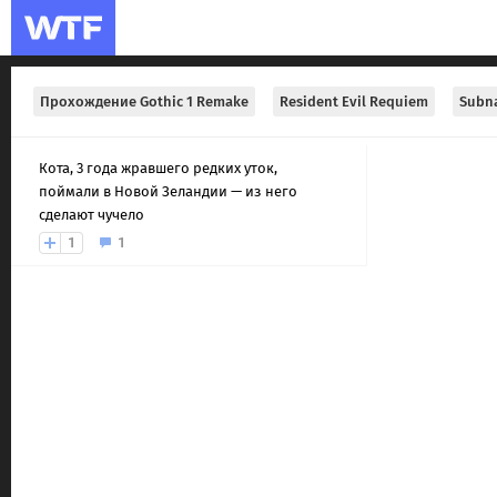
Прохождение Gothic 1 Remake
Resident Evil Requiem
Subna
Кота, 3 года жравшего редких уток,
поймали в Новой Зеландии — из него
сделают чучело
1
1