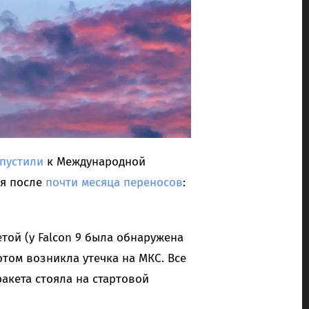
пустили
к Международной
ся после
почти месяца переносов
:
той (у Falcon 9 была обнаружена
отом возникла утечка на МКС. Все
ракета стояла на стартовой