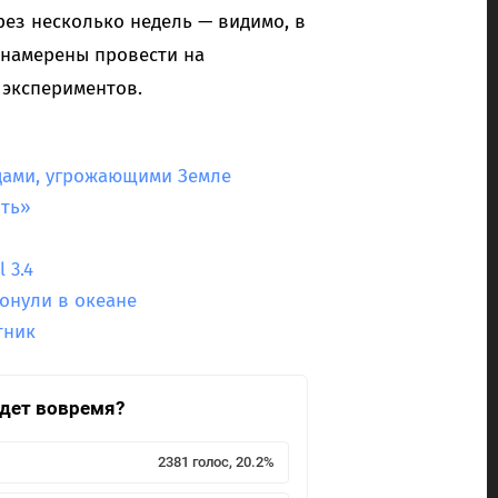
рез несколько недель — видимо, в
 намерены провести на
 экспериментов.
идами, угрожающими Земле
ть»
 3.4
тонули в океане
тник
йдет вовремя?
2381 голос, 20.2%