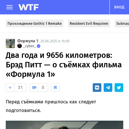
ВХОД
Прохождение Gothic 1 Remake
Resident Evil Requiem
Subnau
Формула 1
20.06.2025 в 16:06
_cyber_
Два года и 9656 километров:
Брэд Питт — о съёмках фильма
«Формула 1»
31
0
Перед съёмками пришлось как следует
подготовиться.