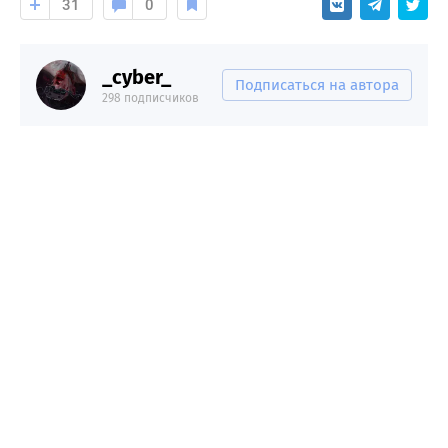
31
0
_cyber_
Подписаться на автора
298 подписчиков