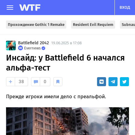
ВХОД
Прохождение Gothic 1 Remake
Resident Evil Requiem
Subnau
Battlefield 2042
19.06.2025 в 17:08
Evernews
Инсайд: у Battlefield 6 начался
альфа-тест
38
0
Прежде игроки имели дело с преальфой.