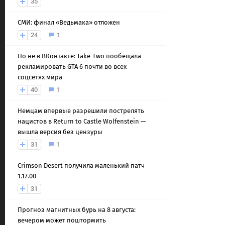
35
СМИ: финал «Ведьмака» отложен
24
1
Но не в ВКонтакте: Take-Two пообещала
рекламировать GTA 6 почти во всех
соцсетях мира
40
1
Немцам впервые разрешили пострелять
нацистов в Return to Castle Wolfenstein —
вышла версия без цензуры
31
1
Crimson Desert получила маленький патч
1.17.00
31
Прогноз магнитных бурь на 8 августа:
вечером может поштормить