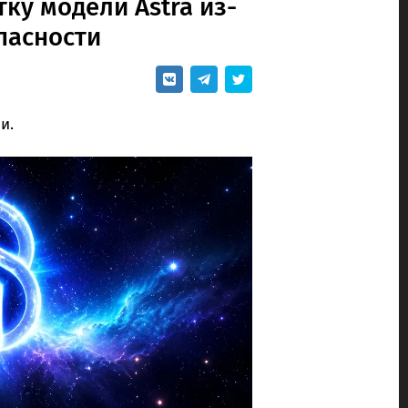
ку модели Astra из-
пасности
и.