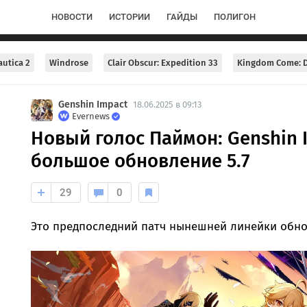
НОВОСТИ
ИСТОРИИ
ГАЙДЫ
ПОЛИГОН
utica 2
Windrose
Clair Obscur: Expedition 33
Kingdom Come: D
Genshin Impact
18.06.2025 в 09:13
Evernews
Новый голос Паймон: Genshin 
большое обновление 5.7
29
0
Это предпоследний патч нынешней линейки обно