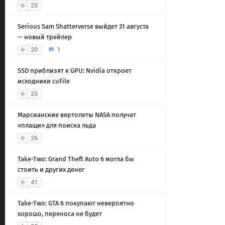
25
Serious Sam Shatterverse выйдет 31 августа
— новый трейлер
20
1
SSD приблизят к GPU: Nvidia откроет
исходники cuFile
25
Марсианские вертолеты NASA получат
«плащи» для поиска льда
26
Take-Two: Grand Theft Auto 6 могла бы
стоить и других денег
41
Take-Two: GTA 6 покупают невероятно
хорошо, переноса не будет