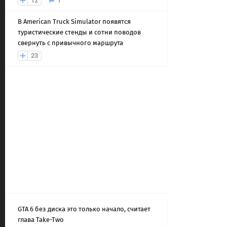
12
1
В American Truck Simulator появятся
туристические стенды и сотни поводов
свернуть с привычного маршрута
23
GTA 6 без диска это только начало, считает
глава Take-Two