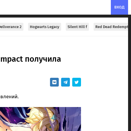
ВХОД
eliverance 2
Hogwarts Legacy
Silent Hill f
Red Dead Redempti
Impact получила
влений.