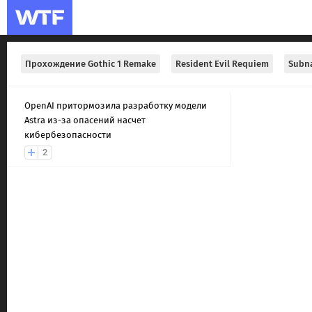
Прохождение Gothic 1 Remake
Resident Evil Requiem
Subna
OpenAI притормозила разработку модели
Astra из-за опасений насчет
кибербезопасности
2