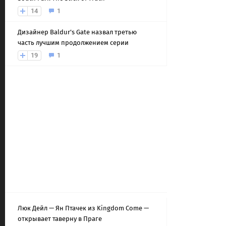
14
1
Дизайнер Baldur’s Gate назвал третью
часть лучшим продолжением серии
19
1
Люк Дейл — Ян Птачек из Kingdom Come —
открывает таверну в Праге