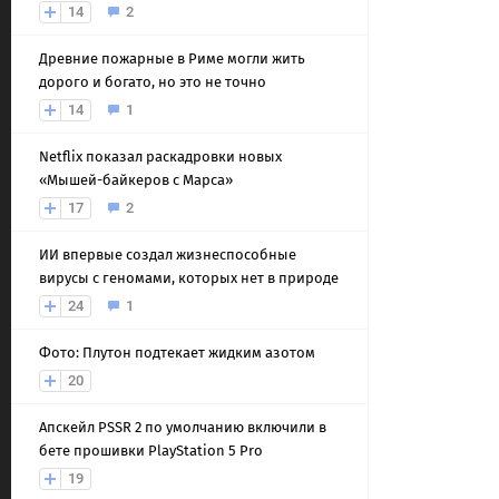
14
2
Древние пожарные в Риме могли жить
дорого и богато, но это не точно
14
1
Netflix показал раскадровки новых
«Мышей-байкеров с Марса»
17
2
ИИ впервые создал жизнеспособные
вирусы с геномами, которых нет в природе
24
1
Фото: Плутон подтекает жидким азотом
20
Апскейл PSSR 2 по умолчанию включили в
бете прошивки PlayStation 5 Pro
19