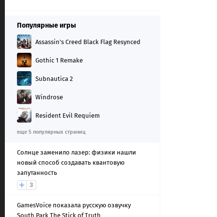
Популярные игры
Assassin's Creed Black Flag Resynced
Gothic 1 Remake
Subnautica 2
Windrose
Resident Evil Requiem
еще 5 популярных страниц
Солнце заменило лазер: физики нашли
новый способ создавать квантовую
запутанность
3
GamesVoice показала русскую озвучку
South Park The Stick of Truth