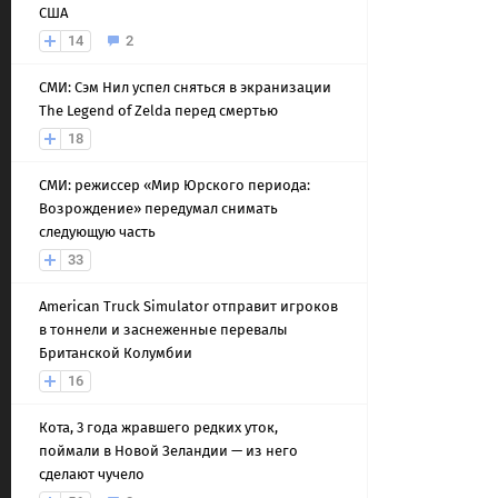
США
14
2
СМИ: Сэм Нил успел сняться в экранизации
The Legend of Zelda перед смертью
18
СМИ: режиссер «Мир Юрского периода:
Возрождение» передумал снимать
следующую часть
33
American Truck Simulator отправит игроков
в тоннели и заснеженные перевалы
Британской Колумбии
16
Кота, 3 года жравшего редких уток,
поймали в Новой Зеландии — из него
сделают чучело