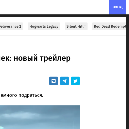
ВХОД
eliverance 2
Hogwarts Legacy
Silent Hill f
Red Dead Redempti
чек: новый трейлер
емного подраться.