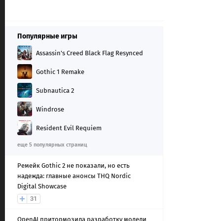
Популярные игры
Assassin's Creed Black Flag Resynced
Gothic 1 Remake
Subnautica 2
Windrose
Resident Evil Requiem
еще 5 популярных страниц
Ремейк Gothic 2 не показали, но есть
надежда: главные анонсы THQ Nordic
Digital Showcase
31
OpenAI притормозила разработку модели