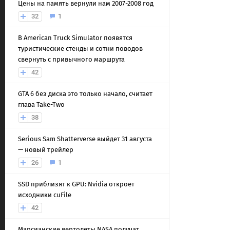
Цены на память вернули нам 2007-2008 год
32
1
В American Truck Simulator появятся
туристические стенды и сотни поводов
свернуть с привычного маршрута
42
GTA 6 без диска это только начало, считает
глава Take-Two
38
Serious Sam Shatterverse выйдет 31 августа
— новый трейлер
26
1
SSD приблизят к GPU: Nvidia откроет
исходники cuFile
42
Марсианские вертолеты NASA получат