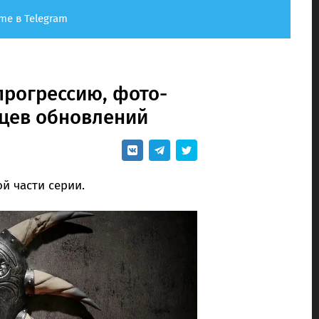
me в Telegram
прогрессию, фото-
яцев обновлений
й части серии.