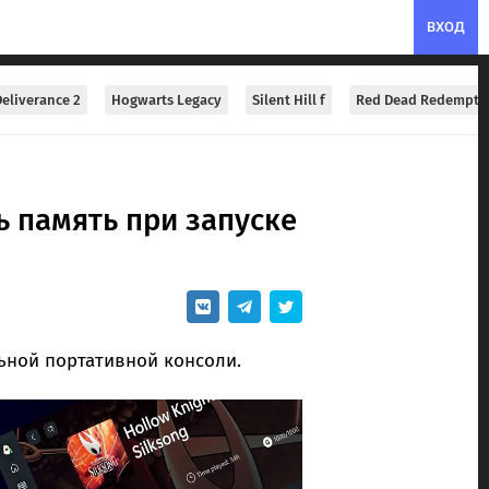
ВХОД
eliverance 2
Hogwarts Legacy
Silent Hill f
Red Dead Redempti
ь память при запуске
ьной портативной консоли.