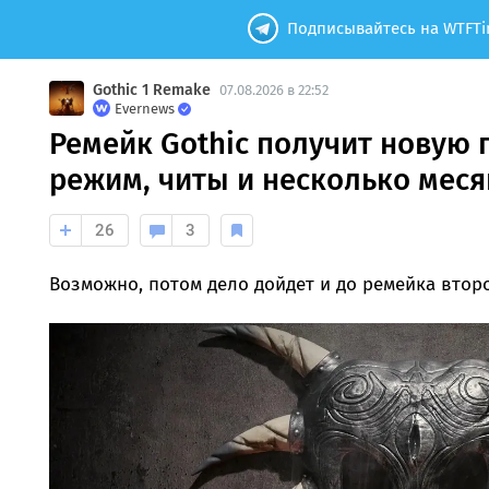
Подписывайтесь на WTFTi
Gothic 1 Remake
07.08.2026 в 22:52
Evernews
Ремейк Gothic получит новую 
режим, читы и несколько мес
26
3
Возможно, потом дело дойдет и до ремейка второ