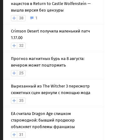
нацистов в Return to Castle Wolfenstein —
вышла версия без цензуры
38
1
Crimson Desert получила маленький патч
1.17.00
32
Прогноз магнитных бурь на 8 августа:
вечером может поштормить
25
Вырезанный из The Witcher 3 пересмотр
сюжетных сцен вернули с помощью мода
35
EA считала Dragon Age слишком
старомодной: бывший продюсер
объясняет проблемы франшизы
31