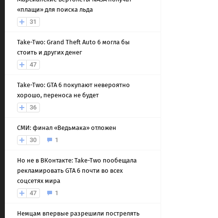
«плащи» для поиска льда
31
Take-Two: Grand Theft Auto 6 могла бы
стоить и других денег
47
Take-Two: GTA 6 покупают невероятно
хорошо, переноса не будет
36
СМИ: финал «Ведьмака» отложен
30
1
Но не в ВКонтакте: Take-Two пообещала
рекламировать GTA 6 почти во всех
соцсетях мира
47
1
Немцам впервые разрешили пострелять