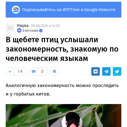
Подписывайтесь на WTFTime в Google.Новости
Наука
08.08.2026 в 14:10
Evernews
В щебете птиц услышали
закономерность, знакомую по
человеческим языкам
14
0
Аналогичную закономерность можно проследить
и у горбатых китов.