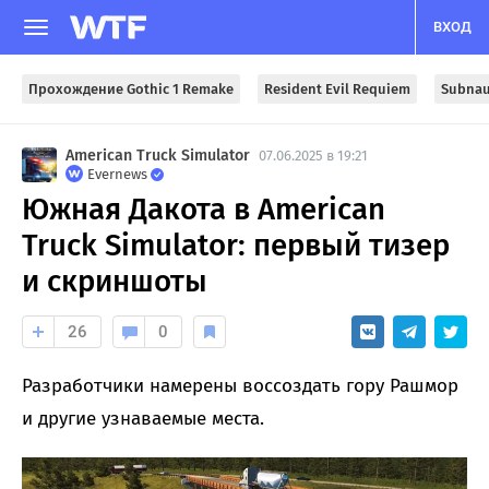
ВХОД
Прохождение Gothic 1 Remake
Resident Evil Requiem
Subnau
American Truck Simulator
07.06.2025 в 19:21
Evernews
Южная Дакота в American
Truck Simulator: первый тизер
и скриншоты
26
0
Разработчики намерены воссоздать гору Рашмор
и другие узнаваемые места.