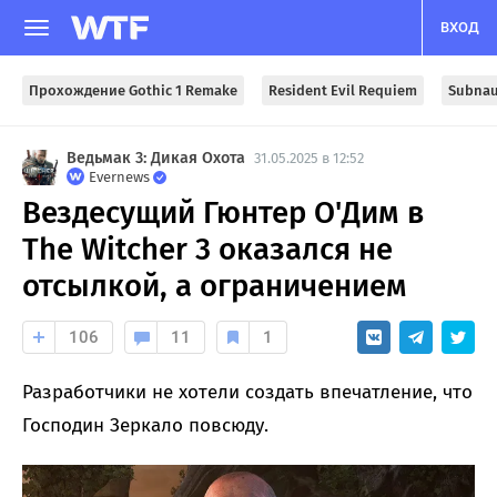
ВХОД
Прохождение Gothic 1 Remake
Resident Evil Requiem
Subnau
Ведьмак 3: Дикая Охота
31.05.2025 в 12:52
Evernews
Вездесущий Гюнтер О'Дим в
The Witcher 3 оказался не
отсылкой, а ограничением
106
11
1
Разработчики не хотели создать впечатление, что
Господин Зеркало повсюду.