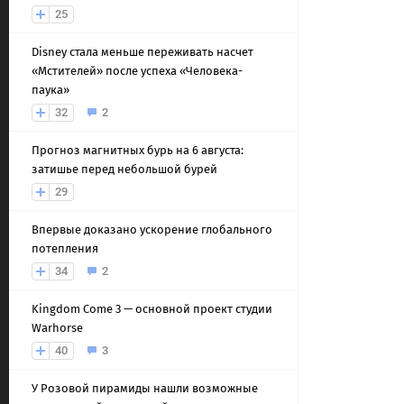
25
Disney стала меньше переживать насчет
«Мстителей» после успеха «Человека-
паука»
32
2
Прогноз магнитных бурь на 6 августа:
затишье перед небольшой бурей
29
Впервые доказано ускорение глобального
потепления
34
2
Kingdom Come 3 — основной проект студии
Warhorse
40
3
У Розовой пирамиды нашли возможные