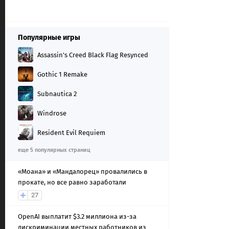
Популярные игры
Assassin's Creed Black Flag Resynced
Gothic 1 Remake
Subnautica 2
Windrose
Resident Evil Requiem
еще 5 популярных страниц
«Моана» и «Мандалорец» провалились в
прокате, но все равно заработали
27
OpenAI выплатит $3.2 миллиона из-за
дискриминации местных работников из