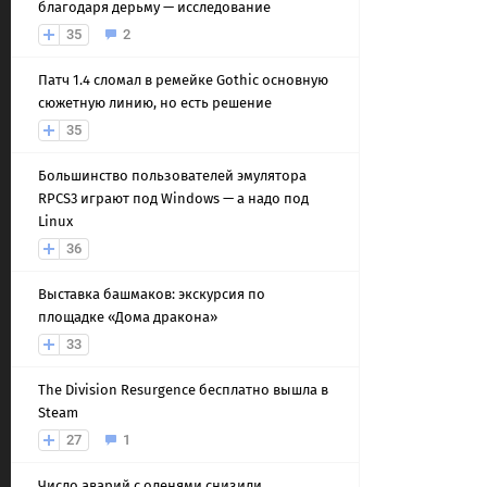
благодаря дерьму — исследование
35
2
Патч 1.4 сломал в ремейке Gothic основную
сюжетную линию, но есть решение
35
Большинство пользователей эмулятора
RPCS3 играют под Windows — а надо под
Linux
36
Выставка башмаков: экскурсия по
площадке «Дома дракона»
33
The Division Resurgence бесплатно вышла в
Steam
27
1
Число аварий с оленями снизили