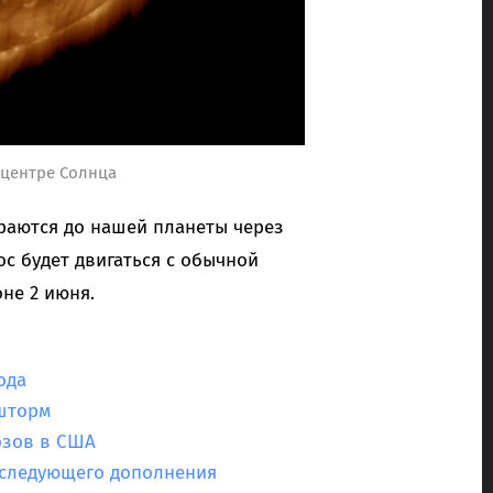
 центре Солнца
раются до нашей планеты через
ос будет двигаться с обычной
не 2 июня.
ода
 шторм
озов в США
р следующего дополнения