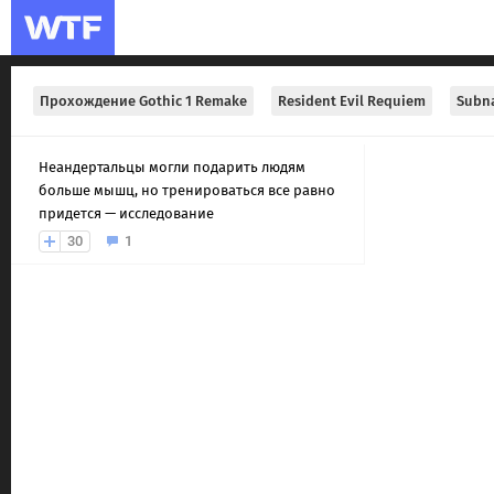
Прохождение Gothic 1 Remake
Resident Evil Requiem
Subna
Неандертальцы могли подарить людям
больше мышц, но тренироваться все равно
придется — исследование
30
1