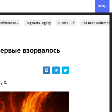
ВХОД
eliverance 2
Hogwarts Legacy
Silent Hill f
Red Dead Redempti
первые взорвалось
у X.