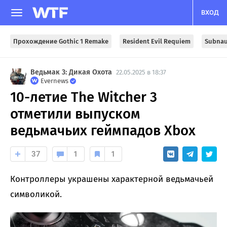
ВХОД
Прохождение Gothic 1 Remake
Resident Evil Requiem
Subnau
Ведьмак 3: Дикая Охота
22.05.2025 в 18:37
Evernews
10-летие The Witcher 3
отметили выпуском
ведьмачьих геймпадов Xbox
37
1
1
Контроллеры украшены характерной ведьмачьей
символикой.