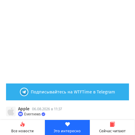
Подписывайтесь на WTFTime в Telegram
Apple
06.08.2026 в 11:37
Evernews
iPhone 18 Pro может резко
Все новости
Это интересно
Сейчас читают
подорожать из-за дефицита