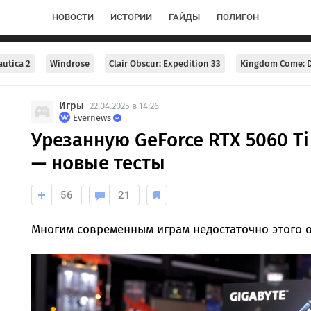
НОВОСТИ
ИСТОРИИ
ГАЙДЫ
ПОЛИГОН
utica 2
Windrose
Clair Obscur: Expedition 33
Kingdom Come: D
Игры
22.04.2025 в 14:26
Evernews
Урезанную GeForce RTX 5060 Ti
— новые тесты
56
21
Многим современным играм недостаточно этого о