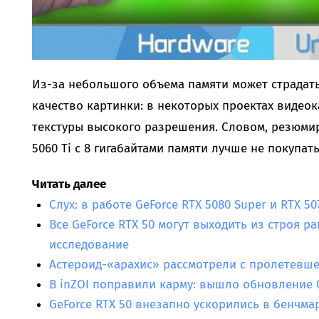
Из-за небольшого объема памяти может страдать 
качество картинки: в некоторых проектах видеок
текстуры высокого разрешения. Словом, резюмир
5060 Ti с 8 гигабайтами памяти лучше не покупать
Читать далее
Слух: в работе GeForce RTX 5080 Super и RTX 5
Все GeForce RTX 50 могут выходить из строя 
исследование
Астероид-«арахис» рассмотрели с пролетевше
В inZOI поправили карму: вышло обновление 0
GeForce RTX 50 внезапно ускорились в бенчма