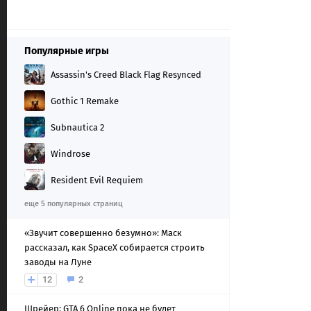
Популярные игры
Assassin's Creed Black Flag Resynced
Gothic 1 Remake
Subnautica 2
Windrose
Resident Evil Requiem
еще 5 популярных страниц
«Звучит совершенно безумно»: Маск
рассказал, как SpaceX собирается строить
заводы на Луне
12
2
Шрейер: GTA 6 Online пока не будет