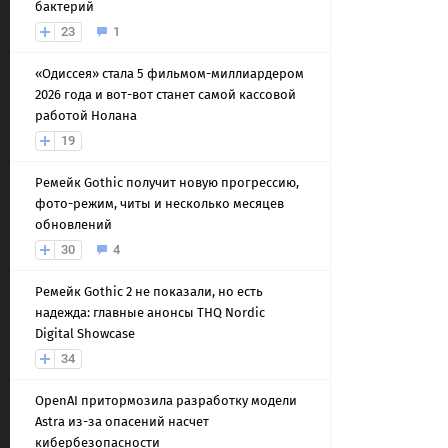
бактерий
23
1
«Одиссея» стала 5 фильмом-миллиардером
2026 года и вот-вот станет самой кассовой
работой Нолана
19
Ремейк Gothic получит новую прогрессию,
фото-режим, читы и несколько месяцев
обновлений
30
4
Ремейк Gothic 2 не показали, но есть
надежда: главные анонсы THQ Nordic
Digital Showcase
34
OpenAI притормозила разработку модели
Astra из-за опасений насчет
кибербезопасности