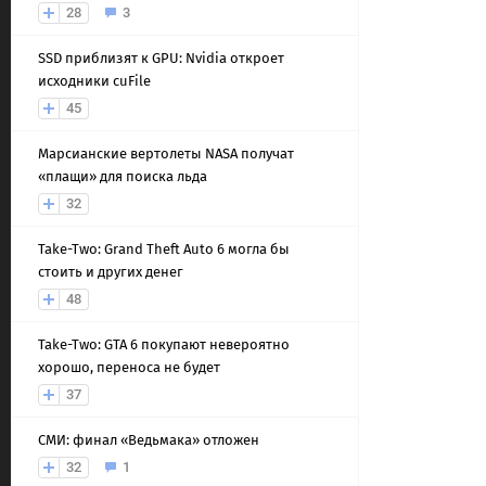
28
3
SSD приблизят к GPU: Nvidia откроет
исходники cuFile
45
Марсианские вертолеты NASA получат
«плащи» для поиска льда
32
Take-Two: Grand Theft Auto 6 могла бы
стоить и других денег
48
Take-Two: GTA 6 покупают невероятно
хорошо, переноса не будет
37
СМИ: финал «Ведьмака» отложен
32
1