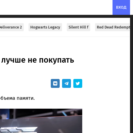
ВХОД
eliverance 2
Hogwarts Legacy
Silent Hill f
Red Dead Redempti
 лучше не покупать
бъема памяти.