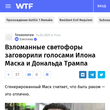
ВХОД
Прохождение Gothic 1 Remake
Resident Evil Requiem
Subnau
Технологии
14.04.2025 в 11:44
Evernews
Взломанные светофоры
заговорили голосами Илона
Маска и Дональда Трампа
37
0
Сгенерированный Маск считает, что быть раком —
это отлично.