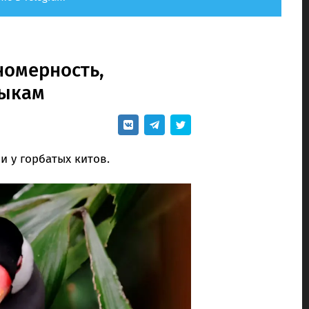
номерность,
зыкам
 у горбатых китов.