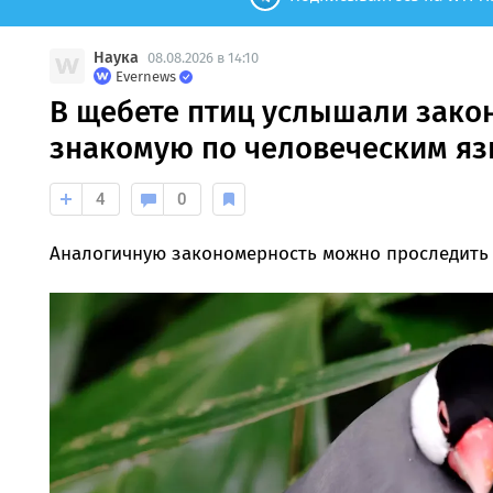
Наука
08.08.2026 в 14:10
Evernews
В щебете птиц услышали зако
знакомую по человеческим я
4
0
Аналогичную закономерность можно проследить и