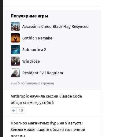
Популярные игры
Assassin's Creed Black Flag Resynced
Gothic 1 Remake
Subnautica 2
Windrose
Resident Evil Requiem
еще 5 популярных страниц
Anthropic научила сессии Claude Code
общаться между собой
10
Прогноз магнитных бурь на 9 августа:
Землю может задеть облако солнечной
плазмы