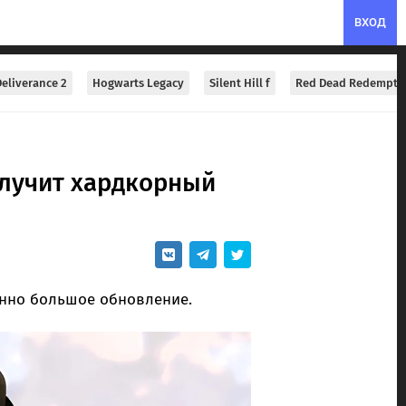
ВХОД
eliverance 2
Hogwarts Legacy
Silent Hill f
Red Dead Redempti
олучит хардкорный
енно большое обновление.