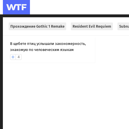
Прохождение Gothic 1 Remake
Resident Evil Requiem
Subna
В щебете птиц услышали закономерность,
знакомую по человеческим языкам
4