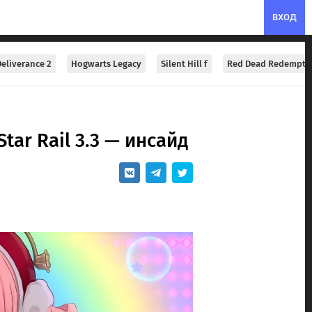
ВХОД
eliverance 2
Hogwarts Legacy
Silent Hill f
Red Dead Redempti
ar Rail 3.3 — инсайд