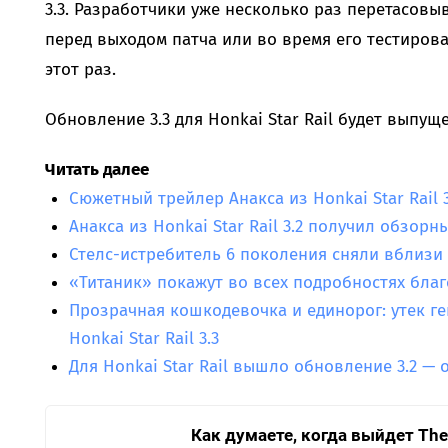
3.3. Разработчики уже несколько раз перетасовы
перед выходом патча или во время его тестирова
этот раз.
Обновление 3.3 для Honkai Star Rail будет выпуще
Читать далее
Сюжетный трейлер Анакса из Honkai Star Rail 
Анакса из Honkai Star Rail 3.2 получил обзорн
Стелс-истребитель 6 поколения сняли вблизи
«Титаник» покажут во всех подробностях бла
Прозрачная кошкодевочка и единорог: утек г
Honkai Star Rail 3.3
Для Honkai Star Rail вышло обновление 3.2 —
Как думаете, когда выйдет The E