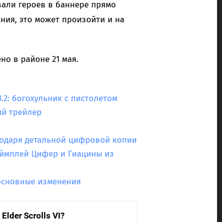
вали героев в баннере прямо
ния, это может произойти и на
но в районе 21 мая.
3.2: богохульник с пистолетом
ый трейлер
годаря детальной цифровой копии
еймплей Цифер и Гиацины из
 основные изменения
lder Scrolls VI?