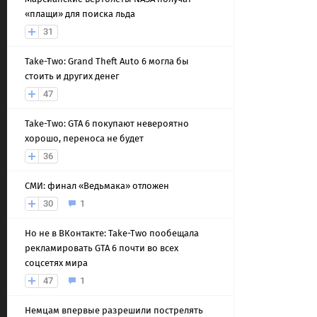
«плащи» для поиска льда
31
Take-Two: Grand Theft Auto 6 могла бы
стоить и других денег
47
Take-Two: GTA 6 покупают невероятно
хорошо, переноса не будет
36
СМИ: финал «Ведьмака» отложен
30
1
Но не в ВКонтакте: Take-Two пообещала
рекламировать GTA 6 почти во всех
соцсетях мира
47
1
Немцам впервые разрешили пострелять