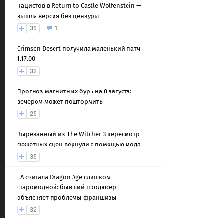
нацистов в Return to Castle Wolfenstein —
вышла версия без цензуры
39
1
Crimson Desert получила маленький патч
1.17.00
32
Прогноз магнитных бурь на 8 августа:
вечером может поштормить
25
Вырезанный из The Witcher 3 пересмотр
сюжетных сцен вернули с помощью мода
35
EA считала Dragon Age слишком
старомодной: бывший продюсер
объясняет проблемы франшизы
32