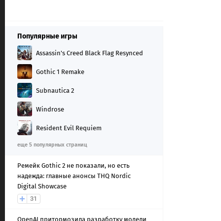
Популярные игры
Assassin's Creed Black Flag Resynced
Gothic 1 Remake
Subnautica 2
Windrose
Resident Evil Requiem
еще 5 популярных страниц
Ремейк Gothic 2 не показали, но есть
надежда: главные анонсы THQ Nordic
Digital Showcase
31
OpenAI притормозила разработку модели