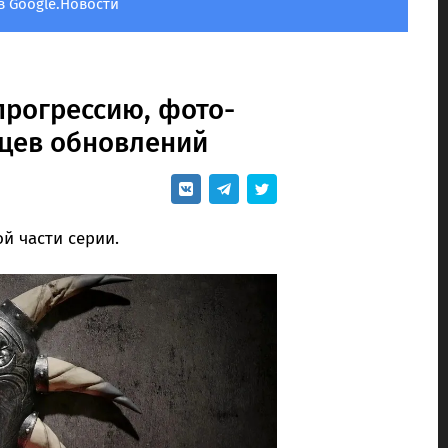
в Google.Новости
прогрессию, фото-
яцев обновлений
й части серии.