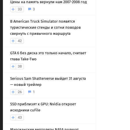
Цены на память вернули нам 2007-2008 год
33
3
В American Truck Simulator появятся
туристические стенды и сотни поводов
свернуть с привычного маршрута
42
GTA 6 без диска это только начало, считает
глава Take-Two
38
Serious Sam Shatterverse выйдет 31 августа
— новый трейлер
26
1
SSD приблизят к GPU: Nvidia откроет
исходники cuFile
43
Марсианские вертолеты NASA получат