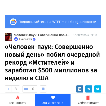
Подписывайтесь на WTFTime в Google.Новости
Человек-паук: Совершенно новый день
07.08.2026 в 09:50
Evernews
«Человек-паук: Совершенно
новый день» побил очередной
рекорд «Мстителей» и
заработал $500 миллионов за
неделю в США
8
0
Картина явно отбила все затраты на
Все новости
Это интересно
Сейчас читают