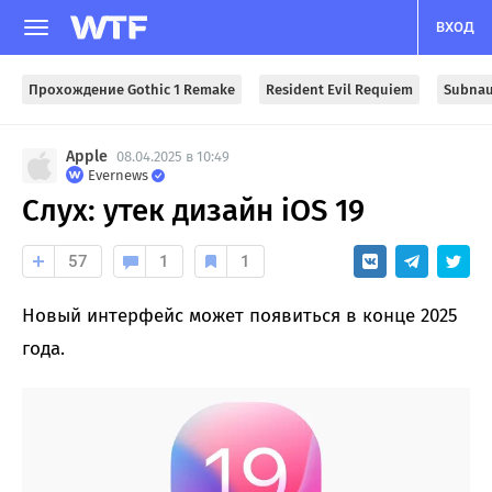
ВХОД
Прохождение Gothic 1 Remake
Resident Evil Requiem
Subnau
Apple
08.04.2025 в 10:49
Evernews
Слух: утек дизайн iOS 19
57
1
1
Новый интерфейс может появиться в конце 2025
года.