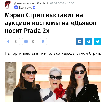
Дьявол носит Prada 2
07.08.2026 в 10:00
Evernews
Мэрил Стрип выставит на
аукцион костюмы из «Дьявол
носит Prada 2»
8
0
На торги выставят не только наряды самой Стрип.