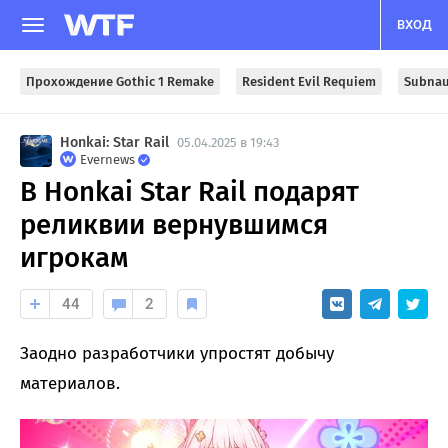
ВХОД
Прохождение Gothic 1 Remake
Resident Evil Requiem
Subnau
Honkai: Star Rail
05.04.2025 в 19:43
Evernews
В Honkai Star Rail подарят
реликвии вернувшимся
игрокам
44
2
Заодно разработчики упростят добычу
материалов.