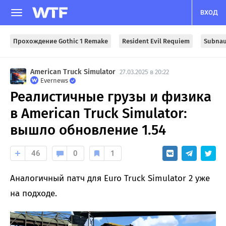
ВХОД
Прохождение Gothic 1 Remake
Resident Evil Requiem
Subnau
American Truck Simulator
27.03.2025 в 20:22
Evernews
Реалистичные грузы и физика
в American Truck Simulator:
вышло обновление 1.54
46
0
1
Аналогичный патч для Euro Truck Simulator 2 уже
на подходе.