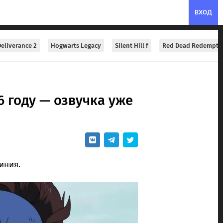
ВХОД
eliverance 2
Hogwarts Legacy
Silent Hill f
Red Dead Redempti
26 году — озвучка уже
иния.