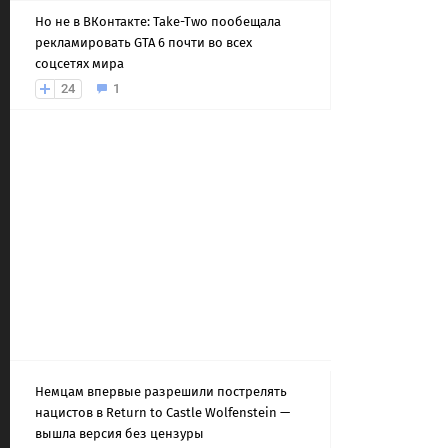
Но не в ВКонтакте: Take-Two пообещала
рекламировать GTA 6 почти во всех
соцсетях мира
24
1
Немцам впервые разрешили пострелять
нацистов в Return to Castle Wolfenstein —
вышла версия без цензуры