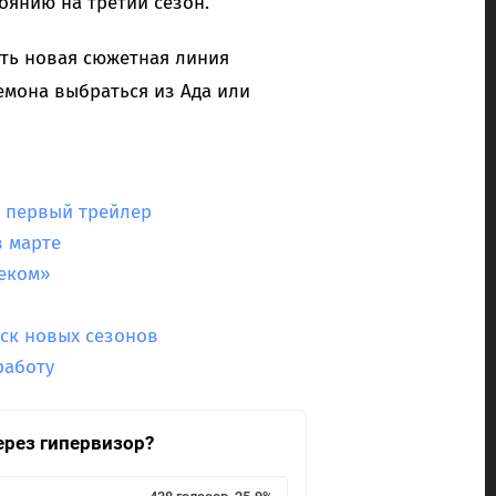
оянию на третий сезон.
быть новая сюжетная линия
емона выбраться из Ада или
 — первый трейлер
в марте
реком»
уск новых сезонов
работу
ерез гипервизор?