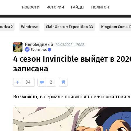
НОВОСТИ
ИСТОРИИ
ГАЙДЫ
ПОЛИГОН
utica 2
Windrose
Clair Obscur: Expedition 33
Kingdom Come: D
Непобедимый
20.03.2025 в 20:33
Evernews
4 сезон Invincible выйдет в 20
записана
34
2
Возможно, в сериале появится новая сюжетная л