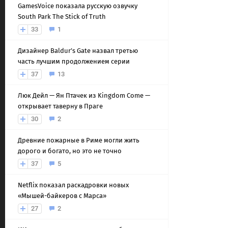
GamesVoice показала русскую озвучку
South Park The Stick of Truth
33
1
Дизайнер Baldur’s Gate назвал третью
часть лучшим продолжением серии
37
13
Люк Дейл — Ян Птачек из Kingdom Come —
открывает таверну в Праге
30
2
Древние пожарные в Риме могли жить
дорого и богато, но это не точно
37
5
Netflix показал раскадровки новых
«Мышей-байкеров с Марса»
27
2