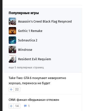
Популярные игры
Assassin's Creed Black Flag Resynced
Gothic 1 Remake
Subnautica 2
Windrose
Resident Evil Requiem
еще 5 популярных страниц
Take-Two: GTA 6 покупают невероятно
хорошо, переноса не будет
22
СМИ: финал «Ведьмака» отложен
14
1