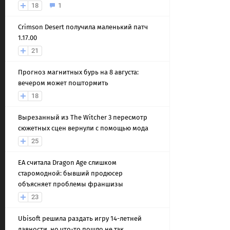
18
1
Crimson Desert получила маленький патч
1.17.00
21
Прогноз магнитных бурь на 8 августа:
вечером может поштормить
18
Вырезанный из The Witcher 3 пересмотр
сюжетных сцен вернули с помощью мода
25
EA считала Dragon Age слишком
старомодной: бывший продюсер
объясняет проблемы франшизы
23
Ubisoft решила раздать игру 14-летней
давности, но что-то пошло не так