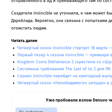
отправленного в Ад и пребывающего там по сост
Создатели Invincible не уточнили, о чем может 
Даркблада. Вероятно, она связана с попытками д
отомстить людям.
Читать далее
Четвертый сезон Invincible стартует 18 марта
Первый тизер 4 сезона Invincible — премьера 
Kingdom Come Deliverance 2 скрестили со «Ш
Системные требования The Last of Us 2 для ПК
Сериал Invincible перейдет на ежегодный вып
Четвертый сезон «Непобедимого» запущен в 
Уже пробовали взлом Denuvo ч