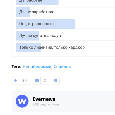
Да, работает
Да, не заработало
Нет, страшновато
Лучше купить аккаунт
Только лицензии, только хардкор
Теги:
Непобедимый
,
Сериалы
34
2
Evernews
8090 подписчиков