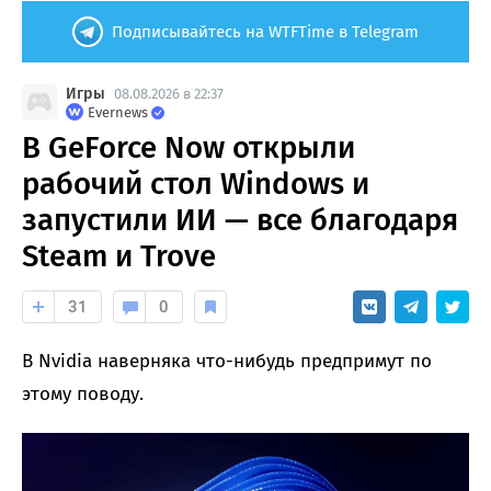
Подписывайтесь на WTFTime в Telegram
Игры
08.08.2026 в 22:37
Evernews
В GeForce Now открыли
рабочий стол Windows и
запустили ИИ — все благодаря
Steam и Trove
31
0
В Nvidia наверняка что-нибудь предпримут по
этому поводу.