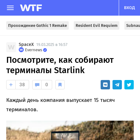
ВХОД
Прохождение Gothic 1 Remake
Resident Evil Requiem
Subnau
SpaceX
19.03.2025 в 16:57
Evernews
Посмотрите, как собирают
терминалы Starlink
38
0
Каждый день компания выпускает 15 тысяч
терминалов.