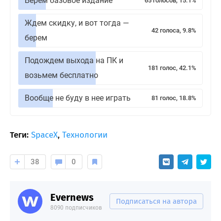
Берем базовое издание
65 голосов, 15.1%
Ждем скидку, и вот тогда —
42 голоса, 9.8%
берем
Подождем выхода на ПК и
181 голос, 42.1%
возьмем бесплатно
Вообще не буду в нее играть
81 голос, 18.8%
Теги:
SpaceX
,
Технологии
38
0
Evernews
Подписаться на автора
8090 подписчиков