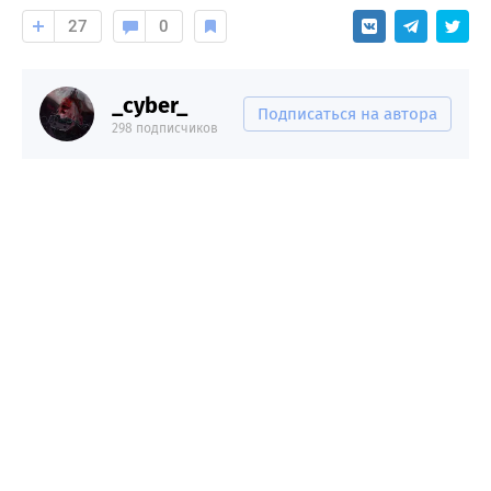
27
0
_cyber_
Подписаться на автора
298 подписчиков