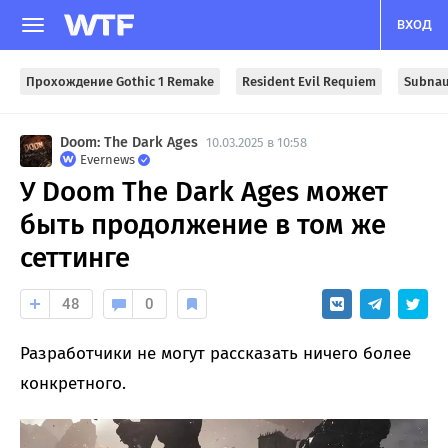
ВХОД
Прохождение Gothic 1 Remake
Resident Evil Requiem
Subnau
Doom: The Dark Ages
10.03.2025 в 10:58
Evernews
У Doom The Dark Ages может
быть продолжение в том же
сеттинге
48
0
Разработчики не могут рассказать ничего более
конкретного.