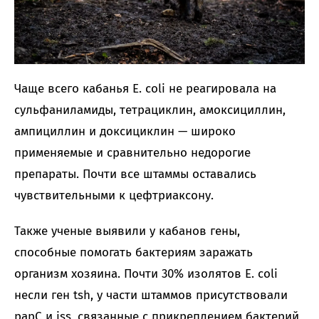
Чаще всего кабанья E. coli не реагировала на
сульфаниламиды, тетрациклин, амоксициллин,
ампициллин и доксициклин — широко
применяемые и сравнительно недорогие
препараты. Почти все штаммы оставались
чувствительными к цефтриаксону.
Также ученые выявили у кабанов гены,
способные помогать бактериям заражать
организм хозяина. Почти 30% изолятов E. coli
несли ген tsh, у части штаммов присутствовали
papC и iss, связанные с прикреплением бактерий