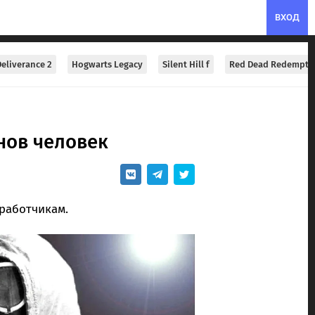
ВХОД
eliverance 2
Hogwarts Legacy
Silent Hill f
Red Dead Redempti
нов человек
зработчикам.