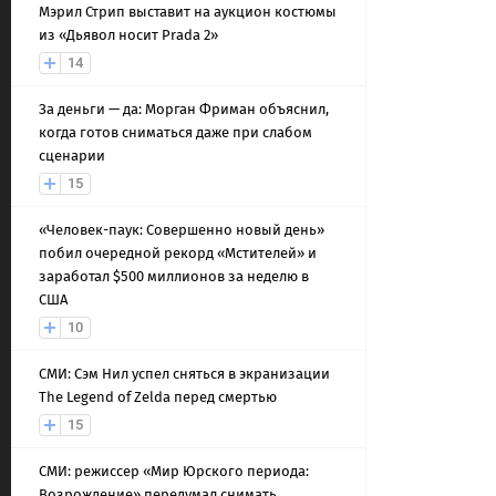
Мэрил Стрип выставит на аукцион костюмы
из «Дьявол носит Prada 2»
14
За деньги — да: Морган Фриман объяснил,
когда готов сниматься даже при слабом
сценарии
15
«Человек-паук: Совершенно новый день»
побил очередной рекорд «Мстителей» и
заработал $500 миллионов за неделю в
США
10
СМИ: Сэм Нил успел сняться в экранизации
The Legend of Zelda перед смертью
15
СМИ: режиссер «Мир Юрского периода:
Возрождение» передумал снимать