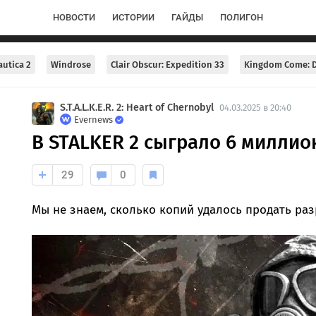
НОВОСТИ
ИСТОРИИ
ГАЙДЫ
ПОЛИГОН
utica 2
Windrose
Clair Obscur: Expedition 33
Kingdom Come: D
S.T.A.L.K.E.R. 2: Heart of Chernobyl
04.03.2025 в 20:40
Evernews
В STALKER 2 сыграло 6 миллио
29
0
Мы не знаем, сколько копий удалось продать ра