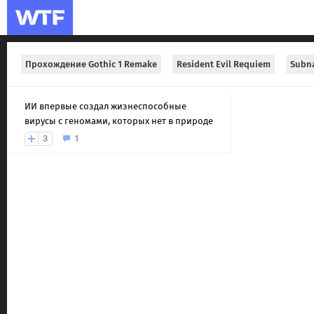
Прохождение Gothic 1 Remake
Resident Evil Requiem
Subna
ИИ впервые создал жизнеспособные
вирусы с геномами, которых нет в природе
3
1