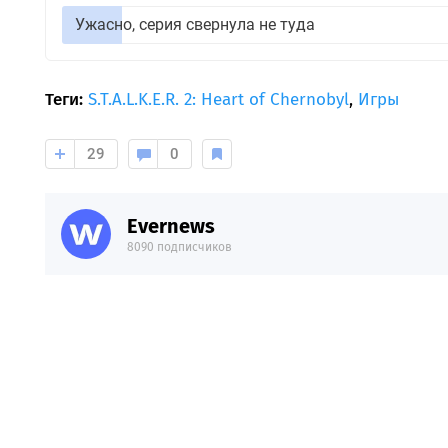
Ужасно, серия свернула не туда
Теги:
S.T.A.L.K.E.R. 2: Heart of Chernobyl
,
Игры
29
0
Evernews
8090 подписчиков