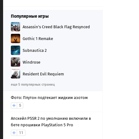
Популярные игры
Assassin's Creed Black Flag Resynced
Gothic 1 Remake
Subnautica 2
Windrose
Resident Evil Requiem
еще 5 популярных страниц
Фото: Плутон подтекает жидким азотом
5
Апскейл PSSR 2 по умолчанию включили в
бете прошивки PlayStation 5 Pro
11