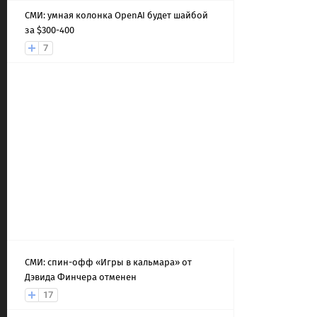
СМИ: умная колонка OpenAI будет шайбой
за $300-400
7
СМИ: спин-офф «Игры в кальмара» от
Дэвида Финчера отменен
17