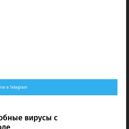
me в Telegram
обные вирусы с
оде