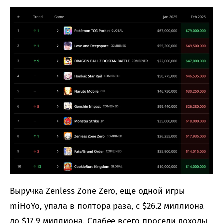
Выручка Zenless Zone Zero, еще одной игры
miHoYo, упала в полтора раза, с $26.2 миллиона
до $17.9 миллиона. Слабее всего просели доходы