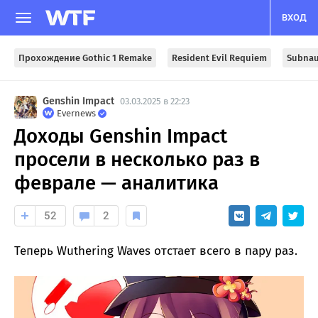
ВХОД
Прохождение Gothic 1 Remake
Resident Evil Requiem
Subnau
Genshin Impact
03.03.2025 в 22:23
Evernews
Доходы Genshin Impact
просели в несколько раз в
феврале — аналитика
52
2
Теперь Wuthering Waves отстает всего в пару раз.