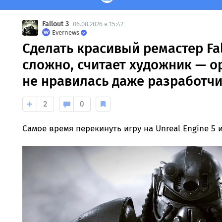
Fallout 3
06.08.2026 в 15:42
Evernews
Сделать красивый ремастер Fal
сложно, считает художник — 
не нравилась даже разработч
2
0
Самое время перекинуть игру на Unreal Engine 5