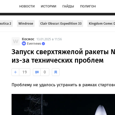
НОВОСТИ
ИСТОРИИ
ГАЙДЫ
ПОЛИГОН
utica 2
Windrose
Clair Obscur: Expedition 33
Kingdom Come: D
Космос
13.01.2025 в 11:56
Evernews
Запуск сверхтяжелой ракеты 
из-за технических проблем
19
0
Проблему не удалось устранить в рамках стартов