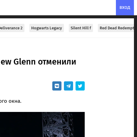
ВХОД
eliverance 2
Hogwarts Legacy
Silent Hill f
Red Dead Redempti
New Glenn отменили
ого окна.