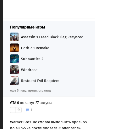
Популярные игры
Assassin's Creed Black Flag Resynced
Gothic 1 Remake
Subnautica 2
Windrose
Resident Evil Requiem
еще 5 популярных страниц
GTA 6 покажут 27 августа
9
1
Warner Bros. не смогла выполнить прогноз
по выручке после провала «Супергерл»