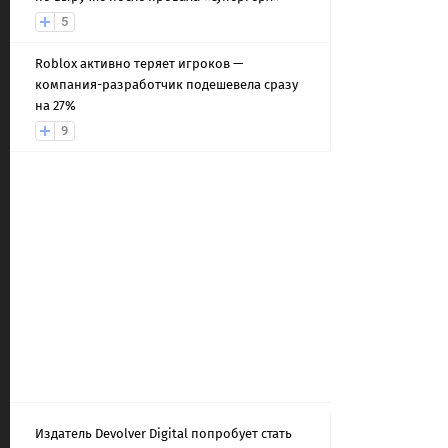
5
Roblox активно теряет игроков —
компания-разработчик подешевела сразу
на 27%
9
Издатель Devolver Digital попробует стать