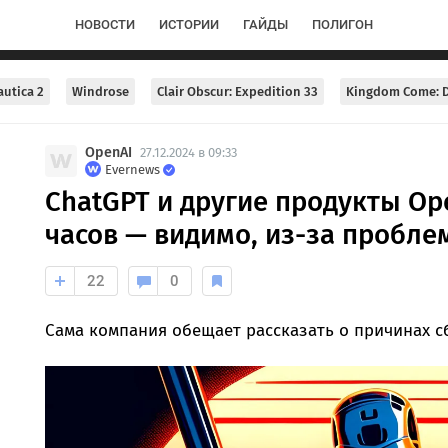
НОВОСТИ
ИСТОРИИ
ГАЙДЫ
ПОЛИГОН
utica 2
Windrose
Clair Obscur: Expedition 33
Kingdom Come: D
OpenAI
27.12.2024 в 09:33
Evernews
ChatGPT и другие продукты Op
часов — видимо, из-за пробле
22
0
Сама компания обещает рассказать о причинах с