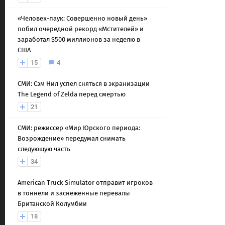
«Человек-паук: Совершенно новый день»
побил очередной рекорд «Мстителей» и
заработал $500 миллионов за неделю в
США
15
4
СМИ: Сэм Нил успел сняться в экранизации
The Legend of Zelda перед смертью
21
СМИ: режиссер «Мир Юрского периода:
Возрождение» передумал снимать
следующую часть
34
American Truck Simulator отправит игроков
в тоннели и заснеженные перевалы
Британской Колумбии
18