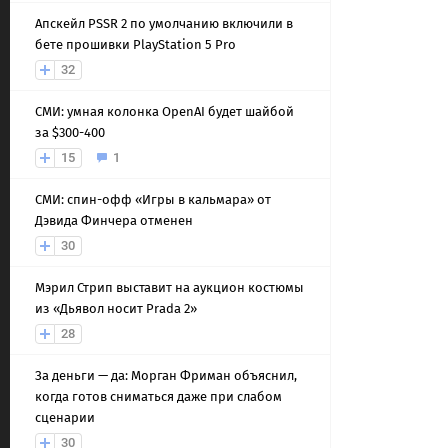
Апскейл PSSR 2 по умолчанию включили в
бете прошивки PlayStation 5 Pro
32
СМИ: умная колонка OpenAI будет шайбой
за $300-400
15
1
СМИ: спин-офф «Игры в кальмара» от
Дэвида Финчера отменен
30
Мэрил Стрип выставит на аукцион костюмы
из «Дьявол носит Prada 2»
28
За деньги — да: Морган Фриман объяснил,
когда готов сниматься даже при слабом
сценарии
30