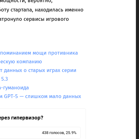
 мощности, вероятно,
оту стартапа, находилась именно
атронуло сервисы игрового
 упоминанием мощи противника
ческую компанию
йт данных о старых играх серии
5.3
а-гуманоида
м GPT-5 — слишком мало данных
ерез гипервизор?
438 голосов, 25.9%