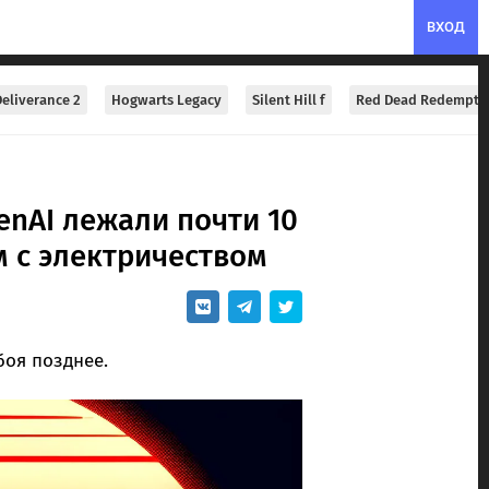
ВХОД
eliverance 2
Hogwarts Legacy
Silent Hill f
Red Dead Redempti
enAI лежали почти 10
м с электричеством
боя позднее.