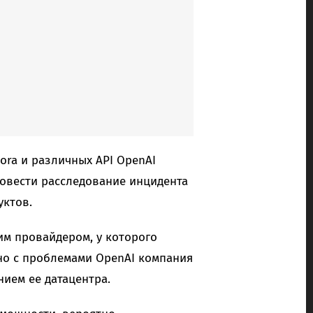
Sora и различных API OpenAI
овести расследование инцидента
уктов.
м провайдером, у которого
но с проблемами OpenAI компания
ием ее датацентра.