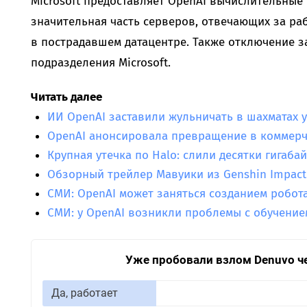
Microsoft предоставляет OpenAI вычислительные
значительная часть серверов, отвечающих за раб
в пострадавшем датацентре. Также отключение з
подразделения Microsoft.
Читать далее
ИИ OpenAI заставили жульничать в шахматах
OpenAI анонсировала превращение в коммер
Крупная утечка по Halo: слили десятки гигаба
Обзорный трейлер Мавуики из Genshin Impact 
СМИ: OpenAI может заняться созданием робот
СМИ: у OpenAI возникли проблемы с обучение
Уже пробовали взлом Denuvo ч
Да, работает