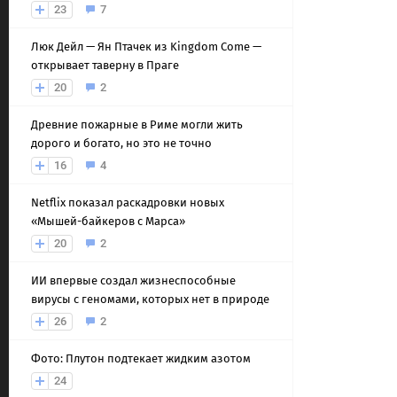
23
7
Люк Дейл — Ян Птачек из Kingdom Come —
открывает таверну в Праге
20
2
Древние пожарные в Риме могли жить
дорого и богато, но это не точно
16
4
Netflix показал раскадровки новых
«Мышей-байкеров с Марса»
20
2
ИИ впервые создал жизнеспособные
вирусы с геномами, которых нет в природе
26
2
Фото: Плутон подтекает жидким азотом
24