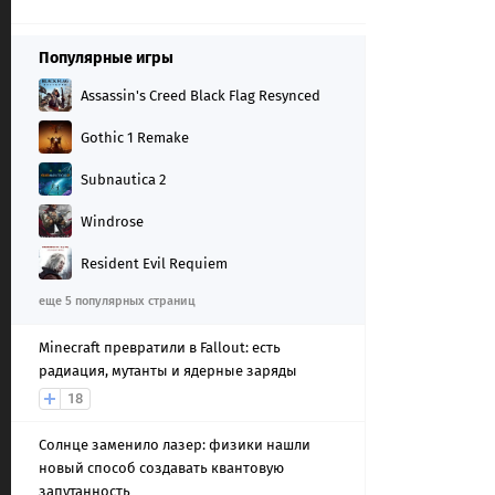
Популярные игры
Assassin's Creed Black Flag Resynced
Gothic 1 Remake
Subnautica 2
Windrose
Resident Evil Requiem
еще 5 популярных страниц
Minecraft превратили в Fallout: есть
радиация, мутанты и ядерные заряды
18
Солнце заменило лазер: физики нашли
новый способ создавать квантовую
запутанность