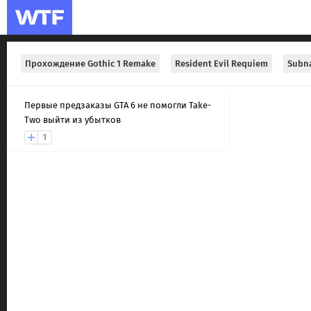
Прохождение Gothic 1 Remake
Resident Evil Requiem
Subna
Первые предзаказы GTA 6 не помогли Take-
Two выйти из убытков
1