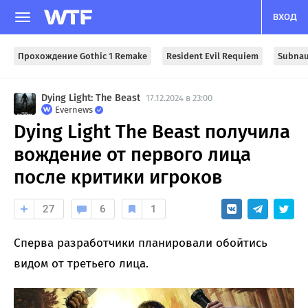
ВХОД
Прохождение Gothic 1 Remake
Resident Evil Requiem
Subnau
Dying Light: The Beast
17.12.2024 в 23:00
Evernews
Dying Light The Beast получила
вождение от первого лица
после критики игроков
27
6
1
Сперва разработчики планировали обойтись
видом от третьего лица.