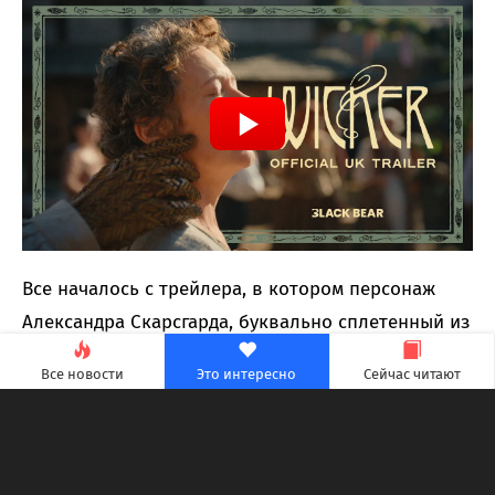
Все началось с трейлера, в котором персонаж
Александра Скарсгарда, буквально сплетенный из
ротанга человек, участвует в серии откровенных
Все новости
Это интересно
Сейчас читают
сцен. Пока интернет обсуждал необычное амплуа
актера, IKEA выпустила ротанговую скамейку
ручной работы за $199, обещая место для
хранения и тот же материал, из которого