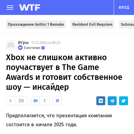
ВХОД
Прохождение Gothic 1 Remake
Resident Evil Requiem
Subnau
Игры
11.12.2024 в 09:23
Evernews
Xbox не слишком активно
поучаствует в The Game
Awards и готовит собственное
шоу — инсайдер
20
1
Предполагается, что презентация компании
состоится в начале 2025 года.