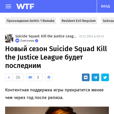
ВХОД
Прохождение Gothic 1 Remake
Resident Evil Requiem
Subnau
Suicide Squad: Kill the Justice League
10.12.2024 в 09:45
Evernews
Новый сезон Suicide Squad Kill
the Justice League будет
последним
26
3
Контентная поддержка игры прекратится менее
чем через год после релиза.