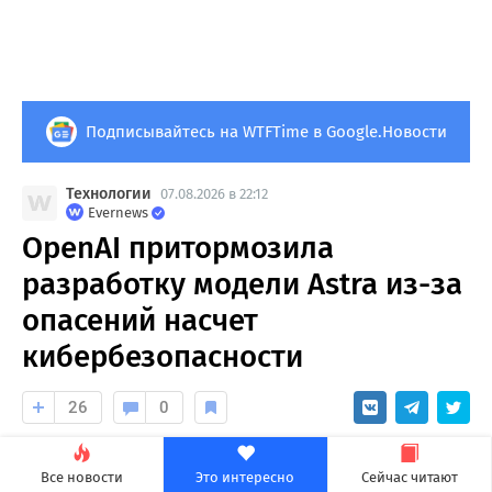
Подписывайтесь на WTFTime в Google.Новости
Технологии
07.08.2026 в 22:12
Evernews
OpenAI притормозила
разработку модели Astra из-за
опасений насчет
кибербезопасности
26
0
Модель оказалась лучше, чем ожидали в
Все новости
Это интересно
Сейчас читают