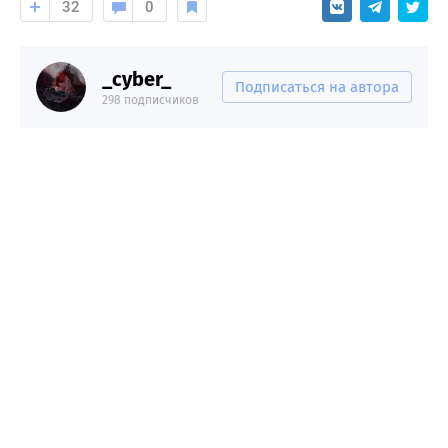
32
0
_cyber_
Подписаться на автора
298 подписчиков