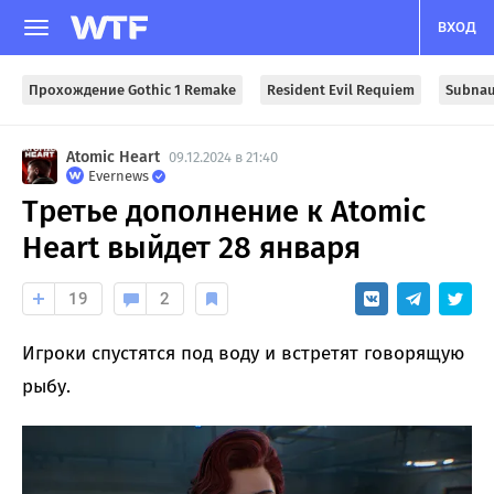
ВХОД
Прохождение Gothic 1 Remake
Resident Evil Requiem
Subnau
Atomic Heart
09.12.2024 в 21:40
Evernews
Третье дополнение к Atomic
Heart выйдет 28 января
19
2
Игроки спустятся под воду и встретят говорящую
рыбу.