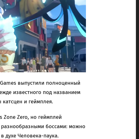
e Games выпустили полноценный
режде известного под названием
 катсцен и геймплея.
s Zone Zero, но геймплей
 с разнообразными боссами: можно
в духе Человека-паука.