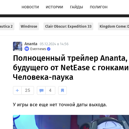
НОВОСТИ
ИСТОРИИ
ГАЙДЫ
ПОЛИГОН
utica 2
Windrose
Clair Obscur: Expedition 33
Kingdom Come: D
Ananta
05.12.2024 в 14:56
Evernews
Полноценный трейлер Ananta,
будущего от NetEase с гонкам
Человека-паука
25
4
У игры все еще нет точной даты выхода.