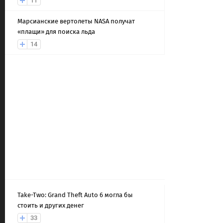
11
Марсианские вертолеты NASA получат
«плащи» для поиска льда
14
Take-Two: Grand Theft Auto 6 могла бы
стоить и других денег
33