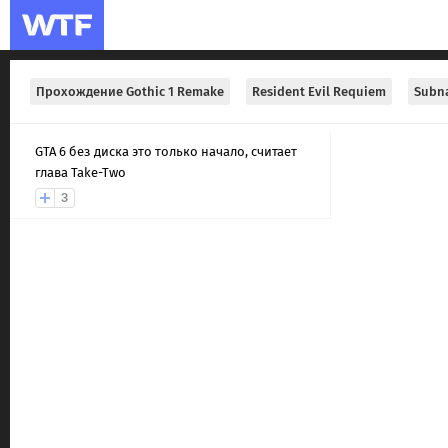
Прохождение Gothic 1 Remake
Resident Evil Requiem
Subna
GTA 6 без диска это только начало, считает
глава Take-Two
3