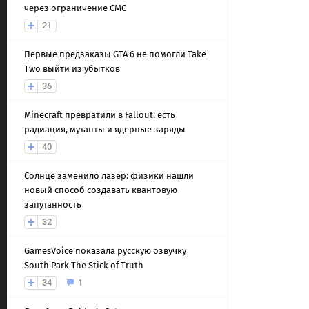
через ограничение СМС
21
Первые предзаказы GTA 6 не помогли Take-
Two выйти из убытков
36
Minecraft превратили в Fallout: есть
радиация, мутанты и ядерные заряды
40
Солнце заменило лазер: физики нашли
новый способ создавать квантовую
запутанность
32
GamesVoice показала русскую озвучку
South Park The Stick of Truth
34
1