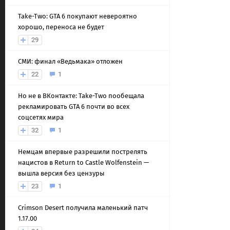
Take-Two: GTA 6 покупают невероятно
хорошо, переноса не будет
29
СМИ: финал «Ведьмака» отложен
22
1
Но не в ВКонтакте: Take-Two пообещала
рекламировать GTA 6 почти во всех
соцсетях мира
32
1
Немцам впервые разрешили пострелять
нацистов в Return to Castle Wolfenstein —
вышла версия без цензуры
23
1
Crimson Desert получила маленький патч
1.17.00