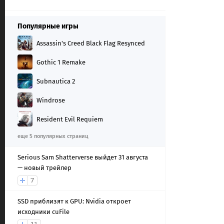
Популярные игры
Assassin's Creed Black Flag Resynced
Gothic 1 Remake
Subnautica 2
Windrose
Resident Evil Requiem
еще 5 популярных страниц
Serious Sam Shatterverse выйдет 31 августа
— новый трейлер
7
SSD приблизят к GPU: Nvidia откроет
исходники cuFile