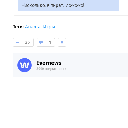
Нисколько, я пират. Йо-хо-хо!
Теги:
Ananta
,
Игры
25
4
Evernews
8090 подписчиков