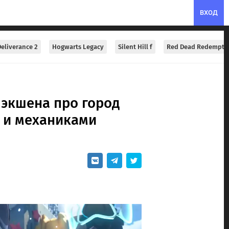
ВХОД
eliverance 2
Hogwarts Legacy
Silent Hill f
Red Dead Redempti
 экшена про город
и и механиками