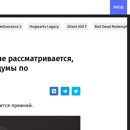
ВХОД
eliverance 2
Hogwarts Legacy
Silent Hill f
Red Dead Redempti
не рассматривается,
думы по
ется прежней.