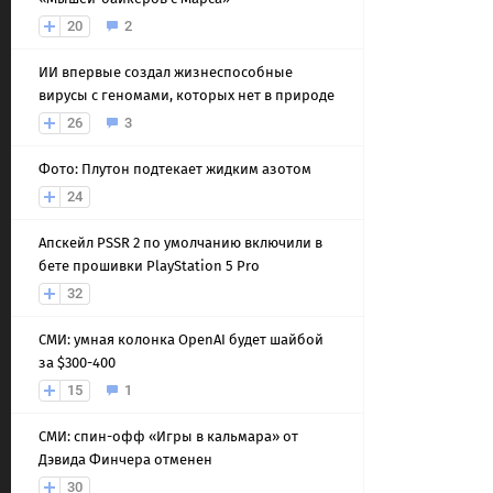
20
2
ИИ впервые создал жизнеспособные
вирусы с геномами, которых нет в природе
26
3
Фото: Плутон подтекает жидким азотом
24
Апскейл PSSR 2 по умолчанию включили в
бете прошивки PlayStation 5 Pro
32
СМИ: умная колонка OpenAI будет шайбой
за $300-400
15
1
СМИ: спин-офф «Игры в кальмара» от
Дэвида Финчера отменен
30