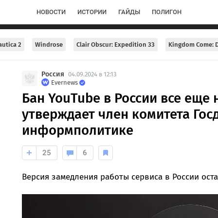
НОВОСТИ
ИСТОРИИ
ГАЙДЫ
ПОЛИГОН
utica 2
Windrose
Clair Obscur: Expedition 33
Kingdom Come: D
Россия
04.09.2024 в 12:13
Evernews
Бан YouTube в России все еще 
утверждает член комитета Гос
информполитике
25
6
Версия замедления работы сервиса в России оста