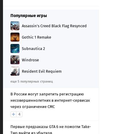
Популярные игры
Assassin's Creed Black Flag Resynced
Gothic 1 Remake
Subnautica 2
Windrose
Resident Evil Requiem
еще 5 популярных страниц
В России могут запретить регистрацию
несовершеннолетних в интернет-сервисах
через ограничение СМС
4
Первые предзаказы GTA 6 не помогли Take-
Two выйти из убытков