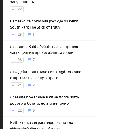
запутанность
22
GamesVoice показала русскую озвучку
South Park The Stick of Truth
28
1
Дизайнер Baldur’s Gate назвал третью
часть лучшим продолжением серии
26
7
Люк Дейл — Ян Птачек из Kingdom Come —
открывает таверну в Праге
24
2
Древние пожарные в Риме могли жить
дорого и богато, но это не точно
22
5
Netflix показал раскадровки новых
«Мышей-байкеров с Марса»