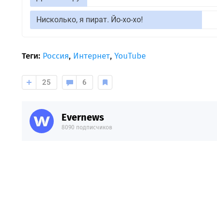
Нисколько, я пират. Йо-хо-хо!
Теги:
Россия
,
Интернет
,
YouTube
25
6
Evernews
8090 подписчиков