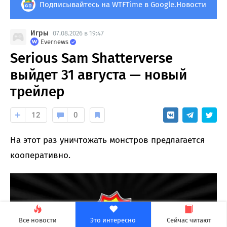
Подписывайтесь на WTFTime в Google.Новости
Игры
07.08.2026 в 19:47
Evernews
Serious Sam Shatterverse
выйдет 31 августа — новый
трейлер
12
0
На этот раз уничтожать монстров предлагается
кооперативно.
Все новости
Это интересно
Сейчас читают