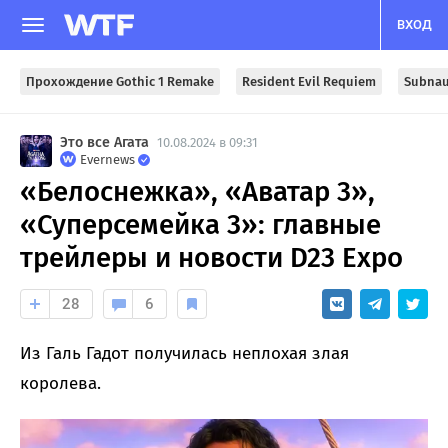
ВХОД
Прохождение Gothic 1 Remake
Resident Evil Requiem
Subnau
Это все Агата
10.08.2024 в 09:31
Evernews
«Белоснежка», «Аватар 3»,
«Суперсемейка 3»: главные
трейлеры и новости D23 Expo
28
6
Из Галь Гадот получилась неплохая злая
королева.