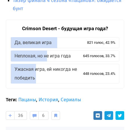
Тизер финала 4 сезона «Пацанов»: ожидается
бунт
Crimson Desert - будущая игра года?
Да, великая игра
821 голос, 42.9%
Неплохая, но не игра года
645 голосов, 33.7%
Ужасная игра, ей никогда не
448 голосов, 23.4%
победить
Теги:
Пацаны
,
История
,
Сериалы
36
6