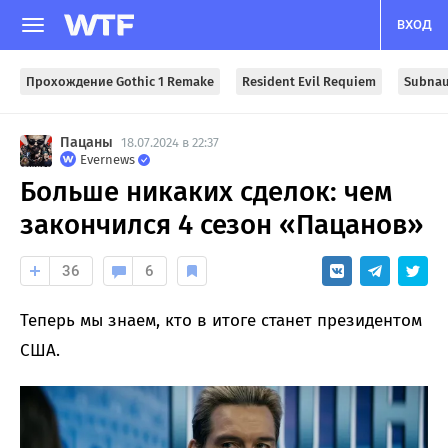
ВХОД
Прохождение Gothic 1 Remake
Resident Evil Requiem
Subnau
Пацаны
18.07.2024 в 22:37
Evernews
Больше никаких сделок: чем
закончился 4 сезон «Пацанов»
36
6
Теперь мы знаем, кто в итоге станет президентом
США.