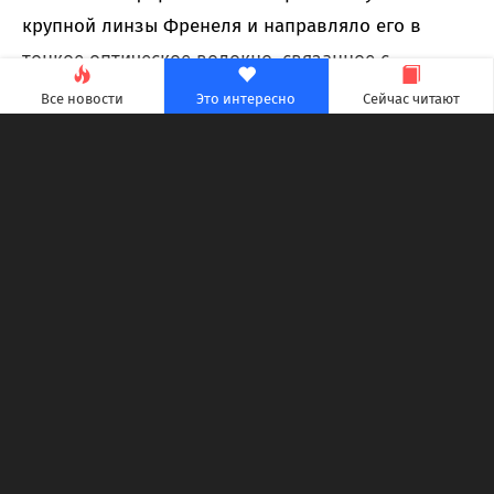
крупной линзы Френеля и направляло его в
тонкое оптическое волокно, связанное с
кристаллом размером в несколько миллиметров.
Все новости
Это интересно
Сейчас читают
Установку закрепили на подвижной платформе,
поворачивавшейся вслед за Солнцем. Испытания