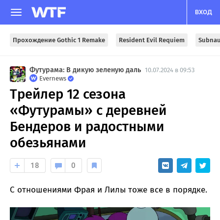
ВХОД
Прохождение Gothic 1 Remake
Resident Evil Requiem
Subnau
Футурама: В дикую зеленую даль
10.07.2024 в 09:53
Evernews
Трейлер 12 сезона
«Футурамы» с деревней
Бендеров и радостными
обезьянами
18
0
С отношениями Фрая и Лилы тоже все в порядке.