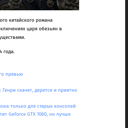
ого китайского романа
иключениях царя обезьян в
уществами.
4 года.
го превью
 Генри скачет, дерется и приятно
— пока только для старых консолей
ит GeForce GTX 1060, но лучше