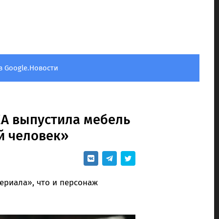
в Google.Новости
EA выпустила мебель
й человек»
териала», что и персонаж