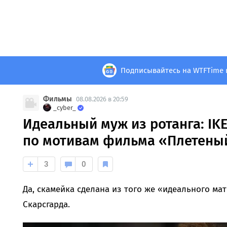
Подписывайтесь на WTFTime 
Фильмы
08.08.2026 в 20:59
_cyber_
Идеальный муж из ротанга: IK
по мотивам фильма «Плетены
3
0
Да, скамейка сделана из того же «идеального ма
Скарсгарда.