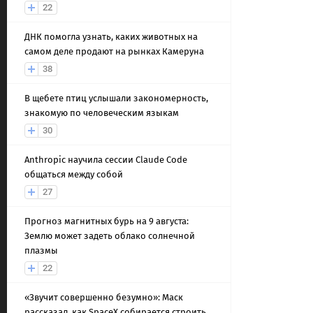
22
ДНК помогла узнать, каких животных на
самом деле продают на рынках Камеруна
38
В щебете птиц услышали закономерность,
знакомую по человеческим языкам
30
Anthropic научила сессии Claude Code
общаться между собой
27
Прогноз магнитных бурь на 9 августа:
Землю может задеть облако солнечной
плазмы
22
«Звучит совершенно безумно»: Маск
рассказал, как SpaceX собирается строить