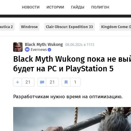
НОВОСТИ
ИСТОРИИ
ГАЙДЫ
ПОЛИГОН
utica 2
Windrose
Clair Obscur: Expedition 33
Kingdom Come: D
Black Myth: Wukong
08.06.2024 в 11:13
Evernews
Black Myth Wukong пока не вый
будет на PC и PlayStation 5
21
21
1
Разработчикам нужно время на оптимизацию.