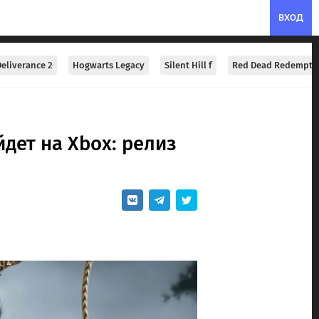
ВХОД
eliverance 2
Hogwarts Legacy
Silent Hill f
Red Dead Redempti
дет на Xbox: релиз