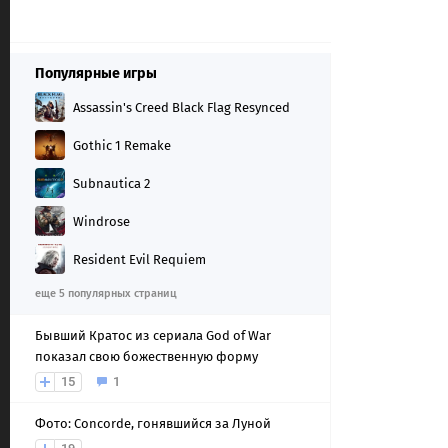
Популярные игры
Assassin's Creed Black Flag Resynced
Gothic 1 Remake
Subnautica 2
Windrose
Resident Evil Requiem
еще 5 популярных страниц
Бывший Кратос из сериала God of War
показал свою божественную форму
15
1
Фото: Concorde, гонявшийся за Луной