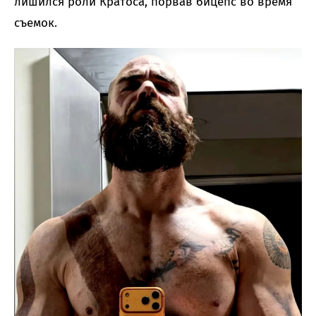
лишился роли Кратоса, порвав бицепс во время
съемок.