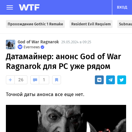
ВХОД
Прохождение Gothic 1 Remake
Resident Evil Requiem
Subnau
God of War Ragnarok
29.05.2024 в 09:25
Evernews
Датамайнер: анонс God of War
Ragnarok для PC уже рядом
26
1
Точной даты анонса все еще нет.