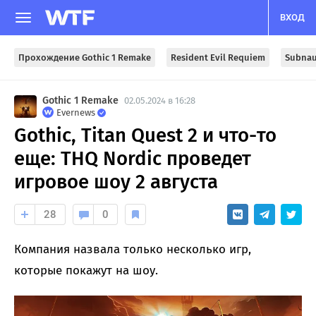
ВХОД
Прохождение Gothic 1 Remake
Resident Evil Requiem
Subnau
Gothic 1 Remake
02.05.2024 в 16:28
Evernews
Gothic, Titan Quest 2 и что-то
еще: THQ Nordic проведет
игровое шоу 2 августа
28
0
Компания назвала только несколько игр,
которые покажут на шоу.