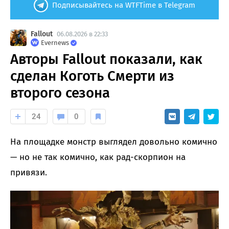
Подписывайтесь на WTFTime в Telegram
Fallout
06.08.2026 в 22:33
Evernews
Авторы Fallout показали, как
сделан Коготь Смерти из
второго сезона
24
0
На площадке монстр выглядел довольно комично
— но не так комично, как рад-скорпион на
привязи.