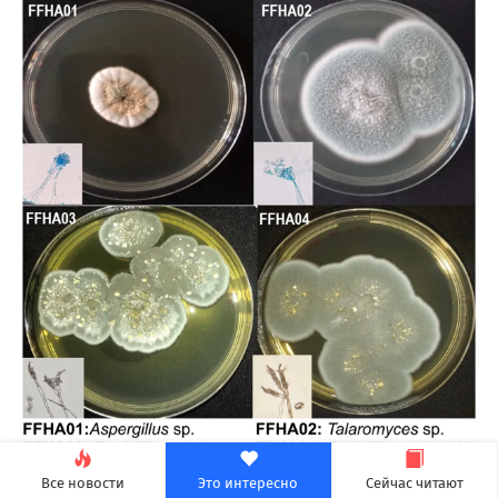
Все новости
Это интересно
Сейчас читают
Затем ученые выделили четыре вида нитчатых