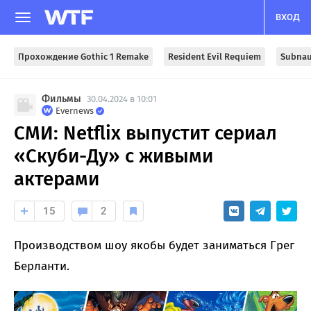
ВХОД
Прохождение Gothic 1 Remake
Resident Evil Requiem
Subnau
Фильмы
30.04.2024 в 10:01
Evernews
СМИ: Netflix выпустит сериал
«Скуби-Ду» с живыми
актерами
15
2
Производством шоу якобы будет заниматься Грег
Берланти.