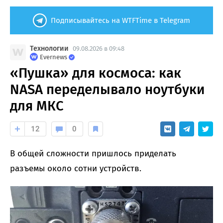
Подписывайтесь на WTFTime в Telegram
Технологии
09.08.2026 в 09:48
Evernews
«Пушка» для космоса: как
NASA переделывало ноутбуки
для МКС
12
0
В общей сложности пришлось приделать
разъемы около сотни устройств.