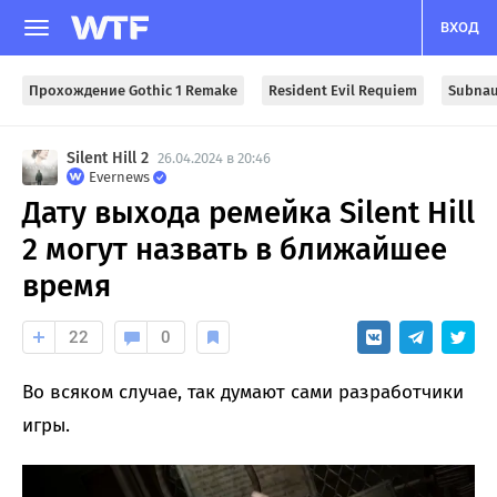
ВХОД
Прохождение Gothic 1 Remake
Resident Evil Requiem
Subnau
Silent Hill 2
26.04.2024 в 20:46
Evernews
Дату выхода ремейка Silent Hill
2 могут назвать в ближайшее
время
22
0
Во всяком случае, так думают сами разработчики
игры.