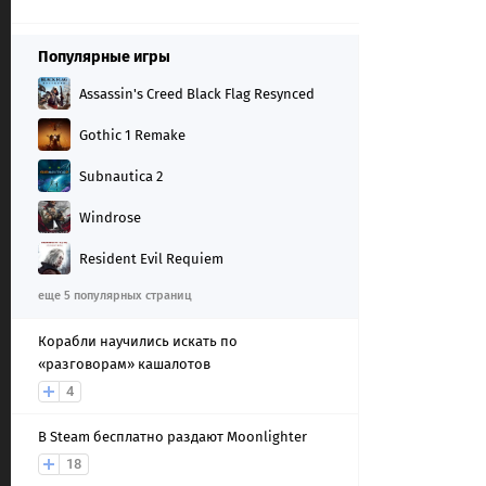
Популярные игры
Assassin's Creed Black Flag Resynced
Gothic 1 Remake
Subnautica 2
Windrose
Resident Evil Requiem
еще 5 популярных страниц
Корабли научились искать по
«разговорам» кашалотов
4
В Steam бесплатно раздают Moonlighter
18