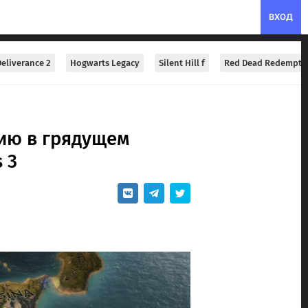
ВХОД
eliverance 2
Hogwarts Legacy
Silent Hill f
Red Dead Redempti
ию в грядущем
 3