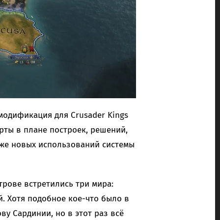
модификация для Crusader Kings
рты в плане построек, решений,
акже новых использований системы
рове встретились три мира:
й. Хотя подобное кое-что было в
у Сардинии, но в этот раз всё