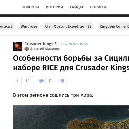
НОВОСТИ
ИСТОРИИ
ГАЙДЫ
ПОЛИГОН
utica 2
Windrose
Clair Obscur: Expedition 33
Kingdom Come: D
Crusader Kings 3
15.04.2024 в 19:36
Алексей Малахов
Особенности борьбы за Сицил
наборе RICE для Crusader Kings
11
0
В этом регионе сошлись три мира.