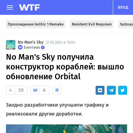
ВХОД
Прохождение Gothic 1 Remake
Resident Evil Requiem
Subnau
No Man’s Sky
27.03.2024 в 18:04
Evernews
No Man's Sky получила
конструктор кораблей: вышло
обновление Orbital
20
6
Заодно разработчики улучшили графику и
реализовали другие доработки.