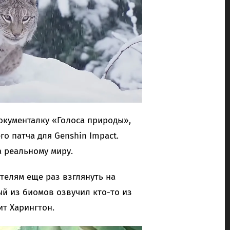
документалку «Голоса природы»,
о патча для Genshin Impact.
а реальному миру.
телям еще раз взглянуть на
ый из биомов озвучил кто-то из
ит Харингтон.