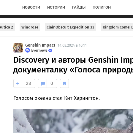
НОВОСТИ
ИСТОРИИ
ГАЙДЫ
ПОЛИГОН
utica 2
Windrose
Clair Obscur: Expedition 33
Kingdom Come: D
Genshin Impact
14.03.2024 в 10:11
Evernews
Discovery и авторы Genshin Im
документалку «Голоса природ
23
0
Голосом океана стал Кит Харингтон.