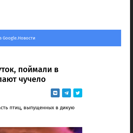
в Google.Новости
уток, поймали в
лают чучело
сть птиц, выпущенных в дикую