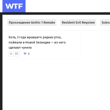
Прохождение Gothic 1 Remake
Resident Evil Requiem
Subna
Кота, 3 года жравшего редких уток,
поймали в Новой Зеландии — из него
сделают чучело
51
8