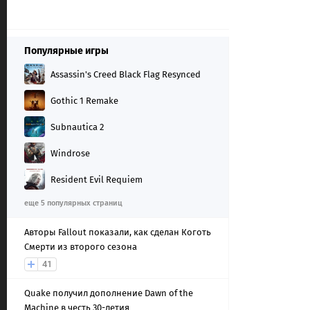
Популярные игры
Assassin's Creed Black Flag Resynced
Gothic 1 Remake
Subnautica 2
Windrose
Resident Evil Requiem
еще 5 популярных страниц
Авторы Fallout показали, как сделан Коготь
Смерти из второго сезона
41
Quake получил дополнение Dawn of the
Machine в честь 30-летия