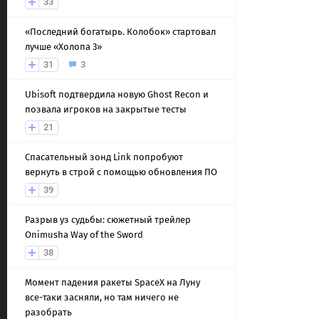
33
«Последний богатырь. Колобок» стартовал
лучше «Холопа 3»
31
3
Ubisoft подтвердила новую Ghost Recon и
позвала игроков на закрытые тесты
21
Спасательный зонд Link попробуют
вернуть в строй с помощью обновления ПО
39
Разрыв уз судьбы: сюжетный трейлер
Onimusha Way of the Sword
38
Момент падения ракеты SpaceX на Луну
все-таки засняли, но там ничего не
разобрать