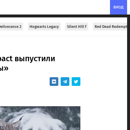
ВХОД
eliverance 2
Hogwarts Legacy
Silent Hill f
Red Dead Redempti
pact выпустили
ы»